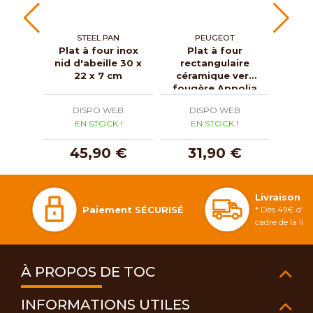
STEEL PAN
PEUGEOT
Plat à four inox
Plat à four
P
nid d'abeille 30 x
rectangulaire
rec
22 x 7 cm
céramique vert
cér
fougère Appolia
saug
25 cm
DISPO WEB
DISPO WEB
D
EN STOCK !
EN STOCK !
E
45,90 €
31,90 €
5
Livraison 
Paiement SÉCURISÉ
* Dès 49€ d'ac
cadre de la li
À PROPOS DE TOC
INFORMATIONS UTILES