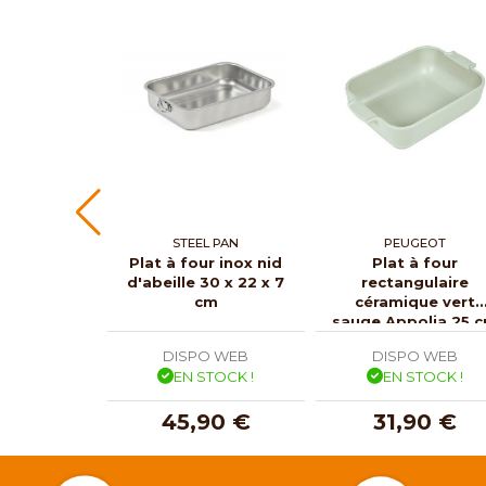
STEEL PAN
PEUGEOT
Plat à four inox nid
Plat à four
d'abeille 30 x 22 x 7
rectangulaire
cm
céramique vert
sauge Appolia 25 
DISPO WEB
DISPO WEB
EN STOCK !
EN STOCK !
45,90 €
31,90 €