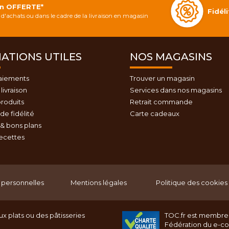
on OFFERTE*
Fidé
d'achats ou dans le cadre de la livraison en magasin
ATIONS UTILES
NOS MAGASINS
aiements
Trouver un magasin
livraison
Services dans nos magasins
roduits
Retrait commande
e fidélité
Carte cadeaux
& bons plans
recettes
personnelles
Mentions légales
Politique des cookies
x plats ou des pâtisseries
TOC.fr est membre
Fédération du e-c