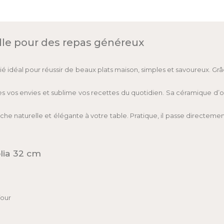
lle pour des repas généreux
llié idéal pour réussir de beaux plats maison, simples et savoureux. Gr
utes vos envies et sublime vos recettes du quotidien. Sa céramique d
he naturelle et élégante à votre table. Pratique, il passe directeme
lia 32 cm
four