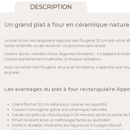
DESCRIPTION
Un grand plat à four en céramique nature
Le plat à four rectangulaire Appolia vert fougère 32 cm est votre a
toute la famille ou de recevoir vos proches sans stress.
Gratins dorés, viandes rôties, légumes fondants… il s’adapte à to
cuisson parfaitement maîtrisée, à chaque utilisation.
Avec sa teinte vert fougère douce et tendance, il apporte une touc
le plaisir.
Les avantages du plat à four rectangulaire Appo
Grand format 32 cm idéal pour cuisiner en quantité
Cuisson homogène grâce à la céramique naturelle
Garde vos plats au chaud jusqu’à 30 minutes après la sortie du 
Émail résistant pour un nettoyage facile au quotidien
Surface durable, résistante aux rayures et à l’usage intensif