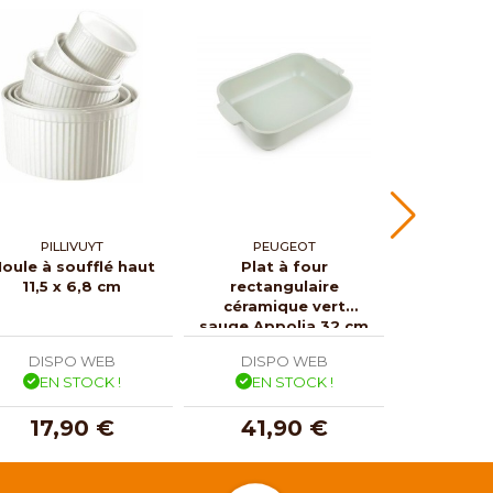
PILLIVUYT
PEUGEOT
EMILE
oule à soufflé haut
Plat à four
Plat 
11,5 x 6,8 cm
rectangulaire
céramique
céramique vert
30 x 19
sauge Appolia 32 cm
DISPO WEB
DISPO WEB
DISP
EN STOCK !
EN STOCK !
EN 
17,90 €
41,90 €
36,