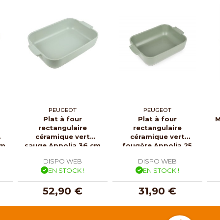
PEUGEOT
PEUGEOT
Plat à four
Plat à four
M
rectangulaire
rectangulaire
céramique vert
céramique vert
cm
sauge Appolia 36 cm
fougère Appolia 25
cm
DISPO WEB
DISPO WEB
EN STOCK !
EN STOCK !
52,90 €
31,90 €