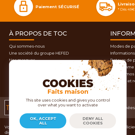
Livrais
Paiement SÉCURISÉ
* Dès 49€ 
À PROPOS DE TOC
INFORM
Qui sommes-nous
Modes de p
Une société du groupe HEFED
Informations 
Nos marques
Retours de p
Contactez-nous
Programme d
Plan du site
Nos promos 
COOKIES
Conseils et 
Faits maison
This site uses cookies and gives you control
over what you want to activate
Conditions générales
Données 
de vente
OK, ACCEPT
DENY ALL
ALL
COOKIES
Vous recherchez du matériel de cuisine pour concocter de délicieu
dignes d’un grand chef ?