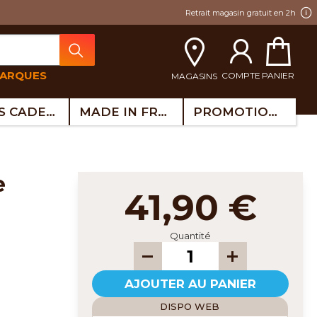
Retrait magasin gratuit en 2h
MARQUES
COMPTE
PANIER
MAGASINS
IDÉES CADEAUX
MADE IN FRANCE
PROMOTIONS
41,90 €
Quantité
AJOUTER AU PANIER
DISPO WEB