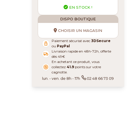
EN STOCK !
DISPO BOUTIQUE
CHOISIR UN MAGASIN
Paiement sécurisé avec
3DSecure
ou
PayPal
Livraison rapide en 48h-72h, offerte
dès 49€
En achetant ce produit, vous
collectez
41.9
points sur votre
cagnotte.
lun. - ven. de 8h - 17h
02 48 66 73 09