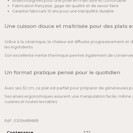
Anses intégrées pour une prise en main sûre et confortable
Fabrication française, gage de qualité et de savoir-faire
Garantie fabricant 10 ans pour une tranquillité durable
Une cuisson douce et maîtrisée pour des plats 
Grâce à la céramique, la chaleur est diffusée progressivement et de
les ingrédients.
Son excellente inertie thermique permet également de conserver la
Un format pratique pensé pour le quotidien
Avec ses 32 cm, ce plat est parfait pour préparer de généreuses port
Ses anses ergonomiques assurent une manipulation facile, même à l
cuisines et toutes les tables.
Réf : 0309489869
Contenance
2.7 l