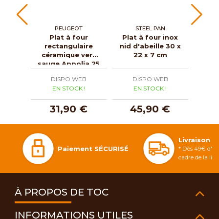
PEUGEOT
STEEL PAN
Plat à four
Plat à four inox
P
rectangulaire
nid d'abeille 30 x
rec
céramique vert
22 x 7 cm
cér
sauge Appolia 25
foug
cm
DISPO WEB
DISPO WEB
D
EN STOCK !
EN STOCK !
E
31,90 €
45,90 €
3
Livraison 
Paiement SÉCURISÉ
* Dès 49€ d'ac
cadre de la li
À PROPOS DE TOC
INFORMATIONS UTILES