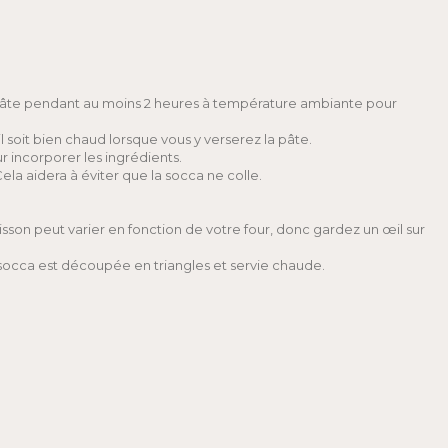
la pâte pendant au moins 2 heures à température ambiante pour
il soit bien chaud lorsque vous y verserez la pâte.
ur incorporer les ingrédients.
 Cela aidera à éviter que la socca ne colle.
uisson peut varier en fonction de votre four, donc gardez un œil sur
a socca est découpée en triangles et servie chaude.