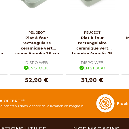
PEUGEOT
PEUGEOT
Plat à four
Plat à four
M
rectangulaire
rectangulaire
céramique vert
céramique vert
cm
sauge Appolia 36 cm
fougère Appolia 25
cm
DISPO WEB
DISPO WEB
EN STOCK !
EN STOCK !
52,90 €
31,90 €
on OFFERTE*
Fidé
d'achats ou dans le cadre de la livraison en magasin