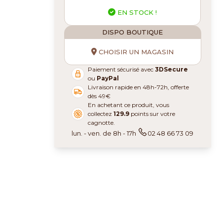
EN STOCK !
DISPO BOUTIQUE
CHOISIR UN MAGASIN
Paiement sécurisé avec
3DSecure
ou
PayPal
Livraison rapide en 48h-72h, offerte
dès 49€
En achetant ce produit, vous
collectez
129.9
points sur votre
cagnotte.
lun. - ven. de 8h - 17h
02 48 66 73 09