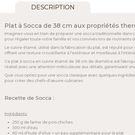
DESCRIPTION
Plat à Socca de 38 cm aux propriétés the
Imaginez-vous en train de préparer une socca traditionnelle dans 
pour régaler toute votre famille et vos convives lors de moments d
Le cuivre étamé, utilisé dans la fabrication du plat, est réputé p
offrant une texture croustillante à l'extérieur et moelleuse à l'inté
Ce plat à socca en cuivre étamé de 38 cm de diamètre est fabriqué a
réalisé avec une attention méticuleuse aux détails, garantissant u
Que vous optiez pour une socca classique avec quelques ingrédien
pour créer des chefs-d'œuvre culinaires.
Recette de Socca :
Ingrédients
:
250 g de farine de pois chiches
500 ml d'eau
60 ml d'huile d'olive + un peu supplémentaire pour le plat