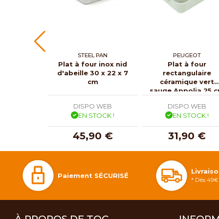
STEEL PAN
PEUGEOT
Plat à four inox nid
Plat à four
d'abeille 30 x 22 x 7
rectangulaire
cm
céramique vert
sauge Appolia 25 
DISPO WEB
DISPO WEB
EN STOCK !
EN STOCK !
45,90 €
31,90 €
Livrais
Paiement SÉCURISÉ
* Dès 49€ 