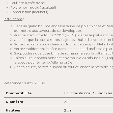
1 cuillère à café de sel
Poivre noir moulu (facultatif)
Romarin frais (facultatif)
Instructions
:
Dans un grand bol, mélangez la farine de pois chiches et l'
permettre aux saveurs de se développer.
Préchauffez votre four à 220°C (425°F). Placez le plat à socca 
Une fois que la pâte a reposé, ajoutez l'huile d'olive, le sel e
Sortez le plat à socca chaud du four et versez-y un filet d'huile
Versez rapidement la pâte dans le plat chaud. Inclinez le pla
Saupoudrez quelques brins de romarin frais sur la pâte (facult
Faites cuire la socca pendant environ 15 à 20 minutes, ou jusq
la socca pour éviter qu'elle ne brûle.
Une fois cuite, sortez la socca du four et laissez-la refroid
Référence : 0309076808
Compatibilité
Four traditionnel, Cuisson Gaz
Diamètre
38
Hauteur
2 cm