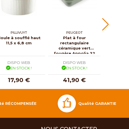
PILLIVUYT
PEUGEOT
PEU
oule à soufflé haut
Plat à four
Plat 
11,5 x 6,8 cm
rectangulaire
rectan
céramique vert
cérami
fougère Appolia 32
sauge App
cm
DISPO WEB
DISPO WEB
DISP
EN STOCK !
EN STOCK !
EN 
17,90 €
41,90 €
41,
Qualité GARANTIE
lité RÉCOMPENSÉE