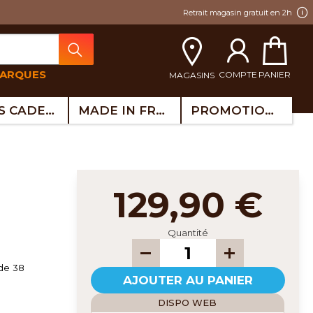
Retrait magasin gratuit en 2h
MARQUES
COMPTE
PANIER
MAGASINS
IDÉES CADEAUX
MADE IN FRANCE
PROMOTIONS
129,90 €
Quantité
 de 38
AJOUTER AU PANIER
DISPO WEB