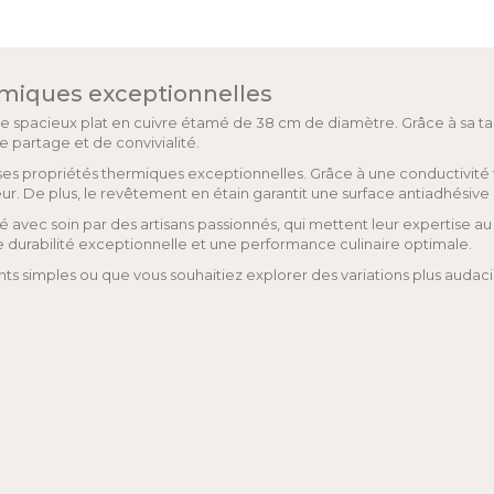
rmiques exceptionnelles
ce spacieux plat en cuivre étamé de 38 cm de diamètre. Grâce à sa t
e partage et de convivialité.
our ses propriétés thermiques exceptionnelles. Grâce à une conductivi
rieur. De plus, le revêtement en étain garantit une surface antiadhésive 
vec soin par des artisans passionnés, qui mettent leur expertise au s
ne durabilité exceptionnelle et une performance culinaire optimale.
ts simples ou que vous souhaitiez explorer des variations plus auda