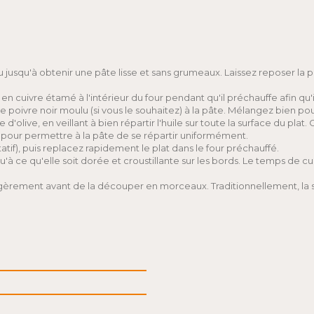
eau jusqu'à obtenir une pâte lisse et sans grumeaux. Laissez reposer 
en cuivre étamé à l'intérieur du four pendant qu'il préchauffe afin qu'
t le poivre noir moulu (si vous le souhaitez) à la pâte. Mélangez bien po
 d'olive, en veillant à bien répartir l'huile sur toute la surface du plat.
t pour permettre à la pâte de se répartir uniformément.
atif), puis replacez rapidement le plat dans le four préchauffé.
u'à ce qu'elle soit dorée et croustillante sur les bords. Le temps de c
ir légèrement avant de la découper en morceaux. Traditionnellement, l