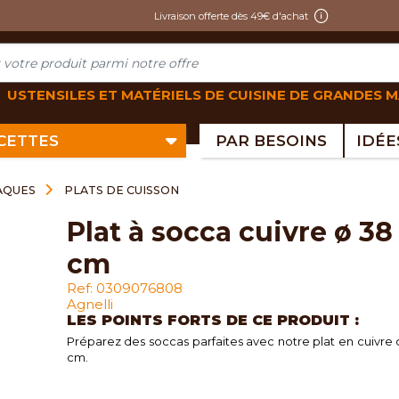
Livraison offerte dès 49€ d'achat
USTENSILES ET MATÉRIELS DE CUISINE DE GRANDES 
ECETTES
PAR BESOINS
LAQUES
PLATS DE CUISSON
plat à socca cuivre ø 38
cm
Ref: 0309076808
Agnelli
LES POINTS FORTS DE CE PRODUIT :
Préparez des soccas parfaites avec notre plat en cuivre
cm.