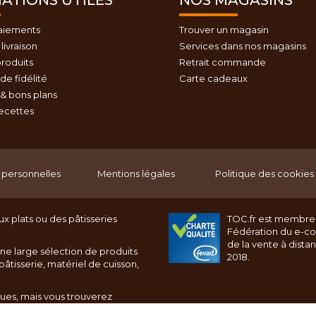
ATIONS UTILES
NOS MAGASINS
aiements
Trouver un magasin
livraison
Services dans nos magasins
roduits
Retrait commande
e fidélité
Carte cadeaux
& bons plans
recettes
personnelles
Mentions légales
Politique des cookies
x plats ou des pâtisseries
TOC.fr est membre
Fédération du e-c
de la vente à dista
ne large sélection de produits
2018.
âtisserie, matériel de cuisson,
ques, mais vous trouverez
rnet toc.fr