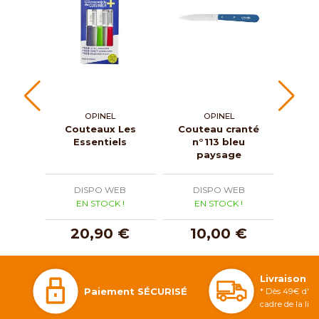
OPINEL
OPINEL
GOY
Couteaux Les
Couteau cranté
Cout
Essentiels
n°113 bleu
le
paysage
DISPO WEB
DISPO WEB
D
EN STOCK !
EN STOCK !
E
20,90 €
10,00 €
4
Livraison 
Paiement SÉCURISÉ
* Dès 49€ d'ac
cadre de la li