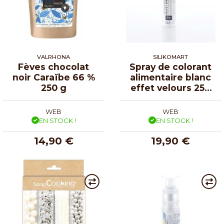
VALRHONA
SILIKOMART
Fèves chocolat
Spray de colorant
noir Caraïbe 66 %
alimentaire blanc
250 g
effet velours 250
ml
WEB
WEB
EN STOCK !
EN STOCK !
14,90 €
19,90 €