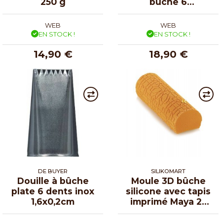
250 g
bûche 6
empreintes
WEB
WEB
EN STOCK !
EN STOCK !
14,90 €
18,90 €
DE BUYER
SILIKOMART
Douille à bûche
Moule 3D bûche
plate 6 dents inox
silicone avec tapis
1,6x0,2cm
imprimé Maya 25
cm