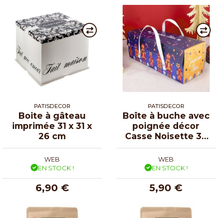
PATISDECOR
PATISDECOR
Boite à gâteau
Boîte à buche avec
imprimée 31 x 31 x
poignée décor
26 cm
Casse Noisette 30
x 11 x 11 cm
WEB
WEB
EN STOCK !
EN STOCK !
6,90 €
5,90 €