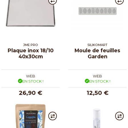
JME PRO
SILIKOMART
Plaque inox 18/10
Moule de feuilles
40x30cm
Garden
WEB
WEB
EN STOCK !
EN STOCK !
26,90 €
12,50 €