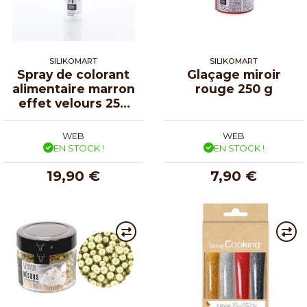
SILIKOMART
SILIKOMART
Spray de colorant
Glaçage miroir
alimentaire marron
rouge 250 g
effet velours 250
ml
WEB
WEB
EN STOCK !
EN STOCK !
19,90 €
7,90 €