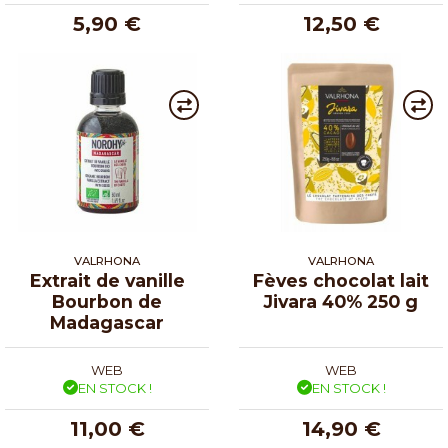
5,90 €
12,50 €
VALRHONA
VALRHONA
Extrait de vanille
Fèves chocolat lait
Bourbon de
Jivara 40% 250 g
Madagascar
WEB
WEB
EN STOCK !
EN STOCK !
11,00 €
14,90 €