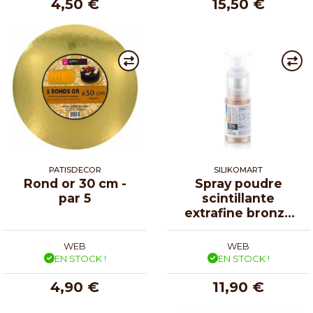
4,50 €
15,50 €
PATISDECOR
SILIKOMART
Rond or 30 cm -
Spray poudre
par 5
scintillante
extrafine bronze
10g
WEB
WEB
EN STOCK !
EN STOCK !
4,90 €
11,90 €