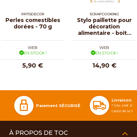
PATISDECOR
SCRAPCOOKING
Perles comestibles
Stylo paillette pour
dorées - 70 g
décoration
alimentaire - boite
de 4
WEB
WEB
EN STOCK !
EN STOCK !
5,90 €
14,90 €
Livraison 
Paiement SÉCURISÉ
* Dès 49€ d'ac
cadre de la li
À PROPOS DE TOC