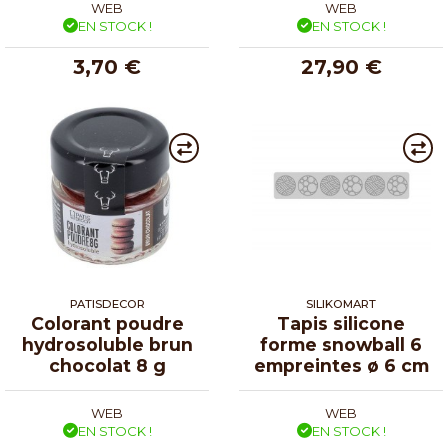
WEB
WEB
EN STOCK !
EN STOCK !
3,70 €
27,90 €
PATISDECOR
SILIKOMART
Colorant poudre
Tapis silicone
hydrosoluble brun
forme snowball 6
chocolat 8 g
empreintes ø 6 cm
WEB
WEB
EN STOCK !
EN STOCK !