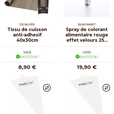
DE BUYER
SILIKOMART
Tissu de cuisson
Spray de colorant
anti-adhesif
alimentaire rouge
40x30cm
effet velours 250
ml
WEB
WEB
EN STOCK !
EN STOCK !
8,90 €
19,90 €