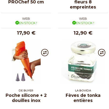
PROChef 50 cm
fleurs 8
empreintes
WEB
WEB
EN STOCK !
EN STOCK !
17,90 €
12,90 €
DE BUYER
LA BOVIDA
Poche silicone + 2
Fèves de tonka
douilles inox
entières