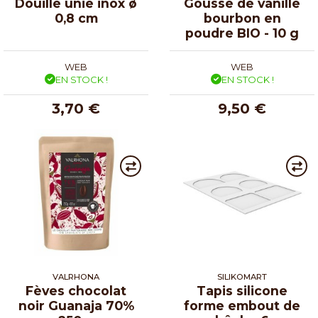
Douille unie inox ø
Gousse de vanille
0,8 cm
bourbon en
poudre BIO - 10 g
WEB
WEB
EN STOCK !
EN STOCK !
3,70 €
9,50 €
VALRHONA
SILIKOMART
Fèves chocolat
Tapis silicone
noir Guanaja 70%
forme embout de