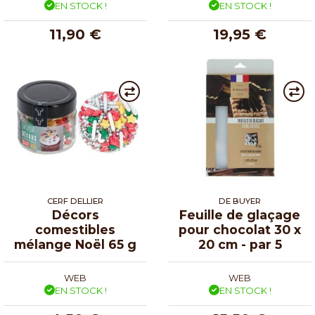
EN STOCK !
EN STOCK !
11,90 €
19,95 €
CERF DELLIER
DE BUYER
Décors
Feuille de glaçage
comestibles
pour chocolat 30 x
mélange Noël 65 g
20 cm - par 5
WEB
WEB
EN STOCK !
EN STOCK !