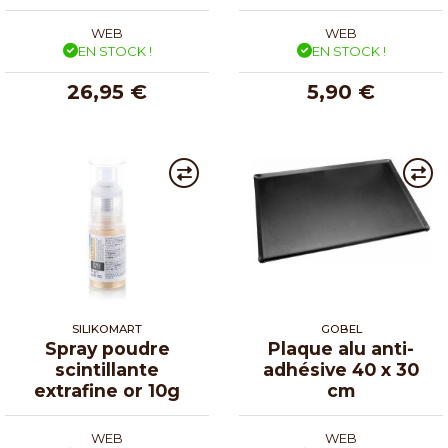
WEB
WEB
EN STOCK !
EN STOCK !
26,95 €
5,90 €
SILIKOMART
GOBEL
Spray poudre
Plaque alu anti-
scintillante
adhésive 40 x 30
extrafine or 10g
cm
WEB
WEB