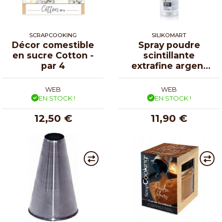
SCRAPCOOKING
SILIKOMART
Décor comestible
Spray poudre
en sucre Cotton -
scintillante
par 4
extrafine argent
10g
WEB
WEB
EN STOCK !
EN STOCK !
12,50 €
11,90 €