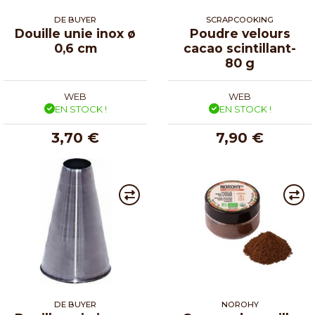
DE BUYER
SCRAPCOOKING
Douille unie inox ø
Poudre velours
0,6 cm
cacao scintillant-
80 g
WEB
WEB
EN STOCK !
EN STOCK !
3,70 €
7,90 €
DE BUYER
NOROHY