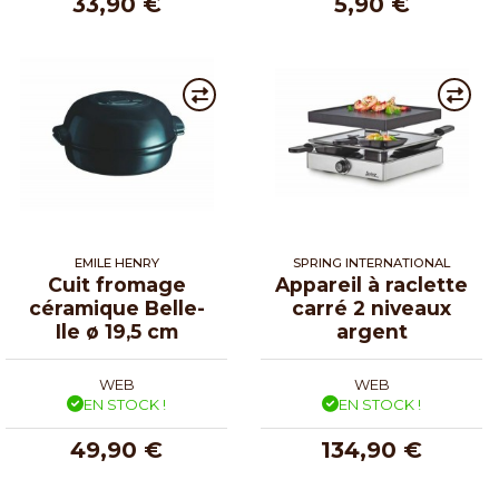
33,90 €
5,90 €
EMILE HENRY
SPRING INTERNATIONAL
Cuit fromage
Appareil à raclette
céramique Belle-
carré 2 niveaux
Ile ø 19,5 cm
argent
WEB
WEB
EN STOCK !
EN STOCK !
49,90 €
134,90 €