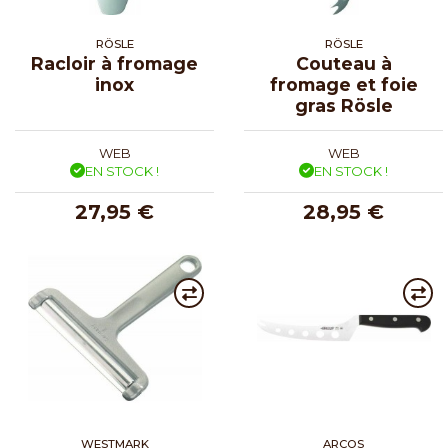
RÖSLE
RÖSLE
Racloir à fromage
Couteau à
inox
fromage et foie
gras Rösle
WEB
WEB
EN STOCK !
EN STOCK !
27,95 €
28,95 €
WESTMARK
ARCOS