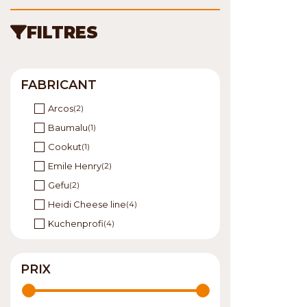
FILTRES
FABRICANT
Arcos
(2)
Baumalu
(1)
Cookut
(1)
Emile Henry
(2)
Gefu
(2)
Heidi Cheese line
(4)
Kuchenprofi
(4)
LACOR
(1)
Louis Tellier
(1)
PRIX
Microplane
(1)
Opinel
(1)