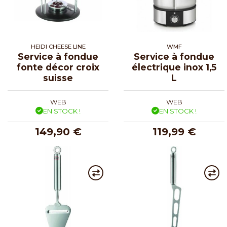
HEIDI CHEESE LINE
WMF
Service à fondue
Service à fondue
fonte décor croix
électrique inox 1,5
suisse
L
WEB
WEB
EN STOCK !
EN STOCK !
149,90 €
119,99 €