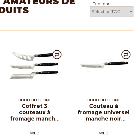
S AMATEURS DE
Trier par
DUITS
HEIDI CHEESE LINE
HEIDI CHEESE LINE
Coffret 3
Couteau à
couteaux à
fromage universel
fromage manche
manche noir
noir Edelweiss
Edelweiss 23 cm
WEB
WEB