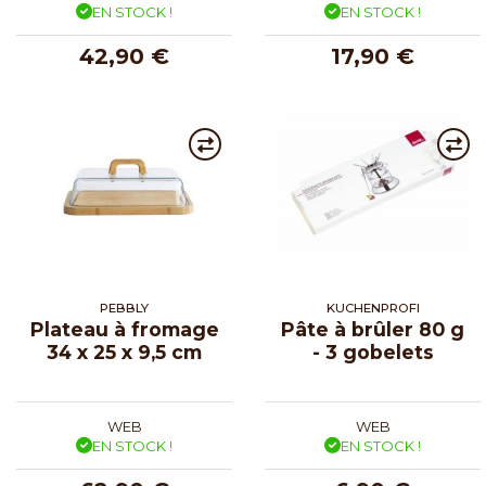
EN STOCK !
EN STOCK !
42,90 €
17,90 €
PEBBLY
KUCHENPROFI
Plateau à fromage
Pâte à brûler 80 g
34 x 25 x 9,5 cm
- 3 gobelets
WEB
WEB
EN STOCK !
EN STOCK !