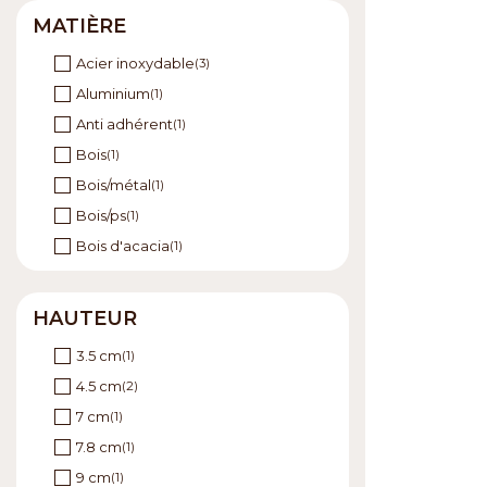
MATIÈRE
Acier inoxydable
(3)
Aluminium
(1)
Anti adhérent
(1)
Bois
(1)
Bois/métal
(1)
Bois/ps
(1)
Bois d'acacia
(1)
Céramique
(1)
Fonte
(4)
HAUTEUR
Inox
(1)
3.5 cm
(1)
Inox/ABS
(2)
4.5 cm
(2)
Marbre
(1)
7 cm
(1)
Nylon
(1)
7.8 cm
(1)
Plastique
(1)
9 cm
(1)