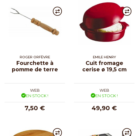
ROGER ORFÈVRE
EMILE HENRY
Fourchette à
Cuit fromage
pomme de terre
cerise ø 19,5 cm
WEB
WEB
EN STOCK !
EN STOCK !
7,50 €
49,90 €