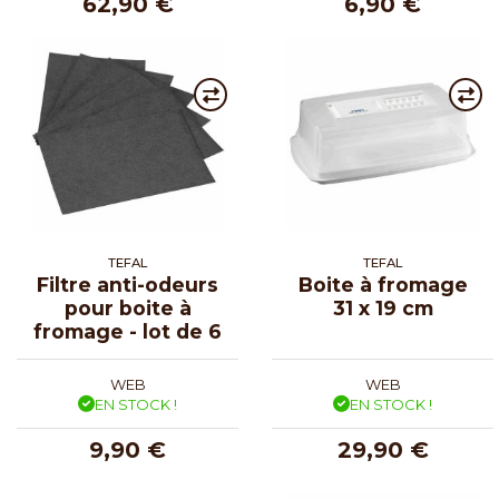
62,90 €
6,90 €
TEFAL
TEFAL
Filtre anti-odeurs
Boite à fromage
pour boite à
31 x 19 cm
fromage - lot de 6
WEB
WEB
EN STOCK !
EN STOCK !
9,90 €
29,90 €