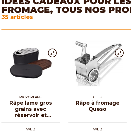
IDÉES CADEAUX POUR LE
FROMAGE, TOUS NOS PRO
35 articles
MICROPLANE
GEFU
Râpe lame gros
Râpe à fromage
grains avec
Queso
réservoir et
couvercles
WEB
WEB