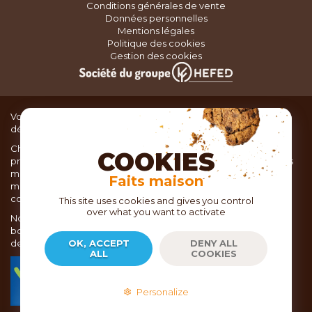
Conditions générales de vente
Données personnelles
Mentions légales
Politique des cookies
Gestion des cookies
Vous recherchez du matériel de cuisine pour concocter de
délicieux plats ou des pâtisseries dignes d’un grand chef ?
Chez TOC, boutique d’ustensiles de cuisine, nous vous
COOKIES
proposons une large sélection de produits issus des meilleures
marques de matériel de cuisine: Ustensiles de pâtisserie,
Faits maison
matériel de cuisson, service de table, ustensiles de cuisine,
coutellerie, set picnic.
This site uses cookies and gives you control
over what you want to activate
Nous vous réservons un accueil chaleureux au sein de nos 21
boutiques, mais vous trouverez également tout votre matériel
de cuisine en ligne sur notre site internet toc.fr
OK, ACCEPT
DENY ALL
ALL
COOKIES
TOC.fr est membre de la FEVAD Fédération du e-
commerce et de la vente à distance depuis 2018.
Personalize