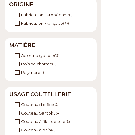
30 cm
(3)
ORIGINE
40 cm
(1)
Fabrication Européenne
(1)
Fabrication Française
(33)
MATIÈRE
Acier inoxydable
(12)
Bois de charme
(2)
Polymère
(1)
USAGE COUTELLERIE
Couteau d'office
(2)
Couteau Santoku
(4)
Couteau à filet de sole
(2)
Couteau à pain
(2)