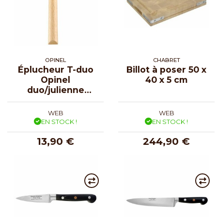
OPINEL
CHABRET
Éplucheur T-duo
Billot à poser 50 x
Opinel
40 x 5 cm
duo/julienne
manche bois et
bleu
WEB
WEB
EN STOCK !
EN STOCK !
13,90 €
244,90 €