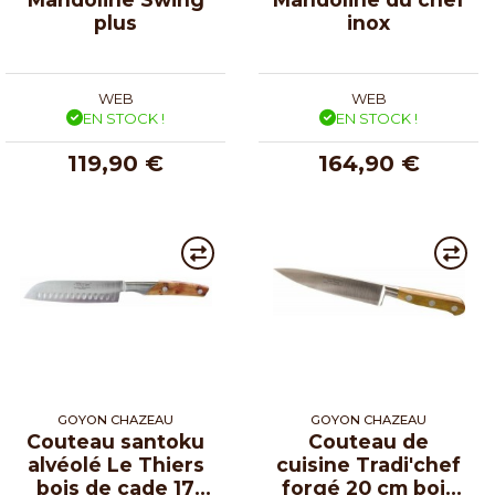
plus
inox
WEB
WEB
EN STOCK !
EN STOCK !
119,90 €
164,90 €
GOYON CHAZEAU
GOYON CHAZEAU
Couteau santoku
Couteau de
alvéolé Le Thiers
cuisine Tradi'chef
bois de cade 17
forgé 20 cm bois