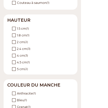
Couteau à saumon
(1)
HAUTEUR
1.5 cm
(1)
1.8 cm
(1)
2 cm
(2)
2.4 cm
(3)
4 cm
(3)
4.5 cm
(1)
5 cm
(2)
5.5 cm
(1)
11 cm
(1)
COULEUR DU MANCHE
20 cm
(1)
Anthracite
(1)
22 cm
(1)
Bleu
(1)
Grenat
(1)