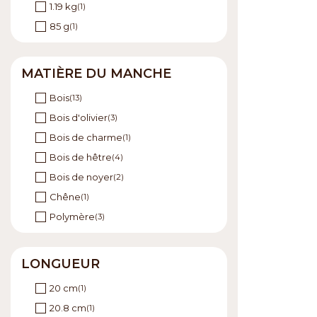
1.19 kg
(1)
85 g
(1)
95 g
(1)
MATIÈRE DU MANCHE
Bois
(13)
Bois d'olivier
(3)
Bois de charme
(1)
Bois de hêtre
(4)
Bois de noyer
(2)
Chêne
(1)
Polymère
(3)
LONGUEUR
20 cm
(1)
20.8 cm
(1)