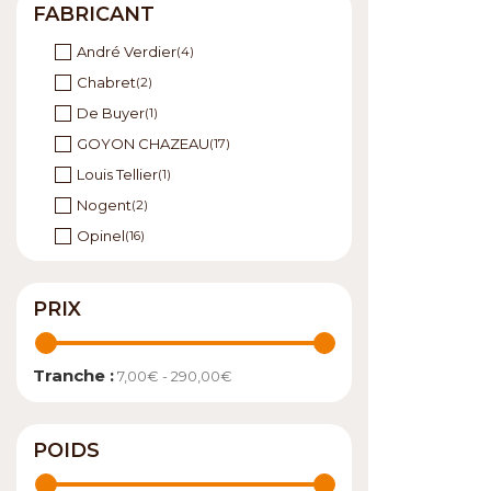
FABRICANT
André Verdier
(4)
Chabret
(2)
De Buyer
(1)
GOYON CHAZEAU
(17)
Louis Tellier
(1)
Nogent
(2)
Opinel
(16)
Roger Orfèvre
(5)
PRIX
Tranche :
7,00€ - 290,00€
POIDS