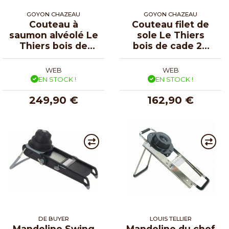
GOYON CHAZEAU
GOYON CHAZEAU
Couteau à
Couteau filet de
saumon alvéolé Le
sole Le Thiers
Thiers bois de
bois de cade 20
cade 30 cm
cm
WEB
WEB
EN STOCK !
EN STOCK !
249,90 €
162,90 €
DE BUYER
LOUIS TELLIER
Mandoline Swing
Mandoline du chef