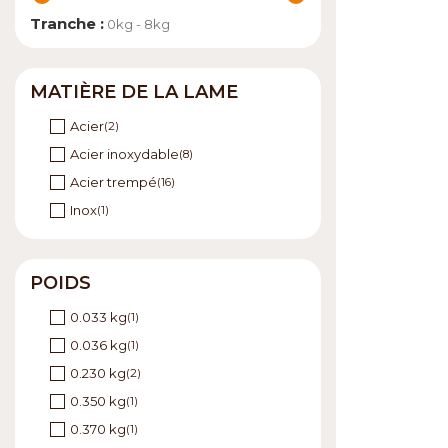
Tranche :
0kg - 8kg
MATIÈRE DE LA LAME
Acier
(2)
Acier inoxydable
(8)
Acier trempé
(16)
Inox
(1)
POIDS
0.033 kg
(1)
0.036 kg
(1)
0.230 kg
(2)
0.350 kg
(1)
0.370 kg
(1)