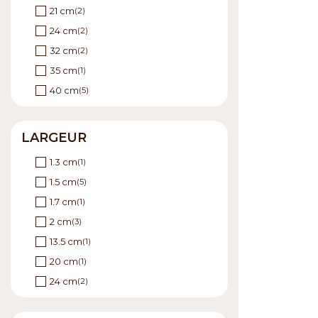
21 cm
(2)
24 cm
(2)
32 cm
(2)
35 cm
(1)
40 cm
(5)
45 cm
(2)
46 cm
(1)
LARGEUR
50 cm
(1)
1.3 cm
(1)
1.5 cm
(5)
1.7 cm
(1)
2 cm
(3)
13.5 cm
(1)
20 cm
(1)
24 cm
(2)
28.5 cm
(1)