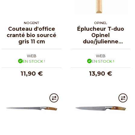
NOGENT
OPINEL
Couteau d'office
Éplucheur T-duo
cranté bio sourcé
Opinel
gris 11 cm
duo/julienne
manche bois et
rouge
WEB
WEB
EN STOCK !
EN STOCK !
11,90 €
13,90 €