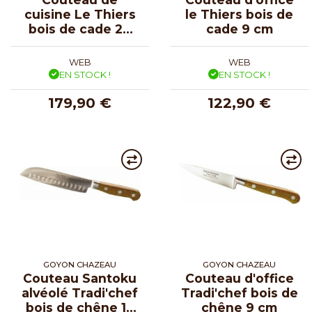
cuisine Le Thiers
le Thiers bois de
bois de cade 20
cade 9 cm
cm
WEB
WEB
EN STOCK !
EN STOCK !
179,90 €
122,90 €
GOYON CHAZEAU
GOYON CHAZEAU
Couteau Santoku
Couteau d'office
alvéolé Tradi'chef
Tradi'chef bois de
bois de chêne 17
chêne 9 cm