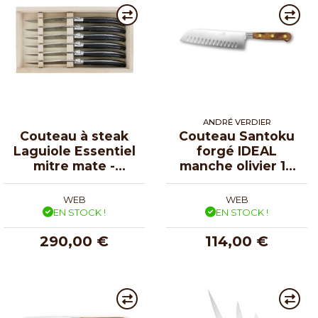
ANDRÉ VERDIER
Couteau à steak
Couteau Santoku
Laguiole Essentiel
forgé IDEAL
mitre mate -
manche olivier 17
coffret de 6
cm
WEB
WEB
EN STOCK !
EN STOCK !
290,00 €
114,00 €