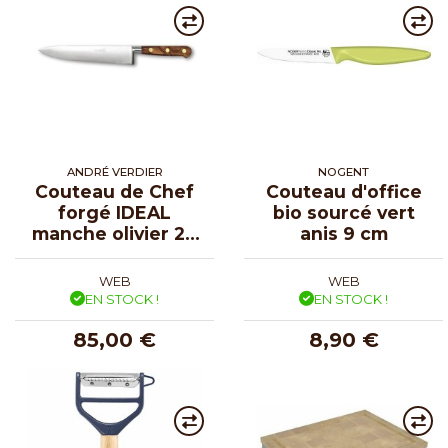
ANDRÉ VERDIER
NOGENT
Couteau de Chef
Couteau d'office
forgé IDEAL
bio sourcé vert
manche olivier 20
anis 9 cm
cm
WEB
WEB
EN STOCK !
EN STOCK !
85,00 €
8,90 €