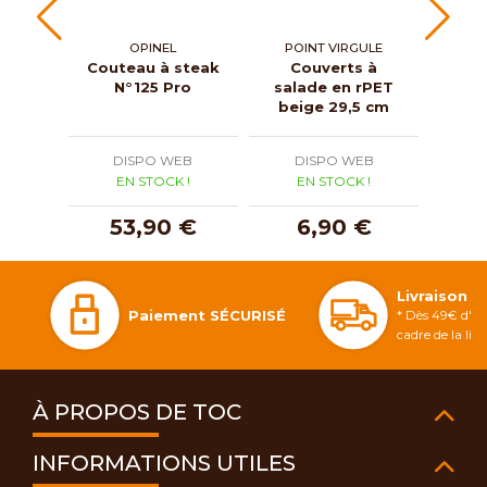
OPINEL
POINT VIRGULE
LO
Couteau à steak
Couverts à
N°125 Pro
salade en rPET
fou
beige 29,5 cm
DISPO WEB
DISPO WEB
D
EN STOCK !
EN STOCK !
E
53,90 €
6,90 €
2
Livraison 
Paiement SÉCURISÉ
* Dès 49€ d'ac
cadre de la li
À PROPOS DE TOC
INFORMATIONS UTILES