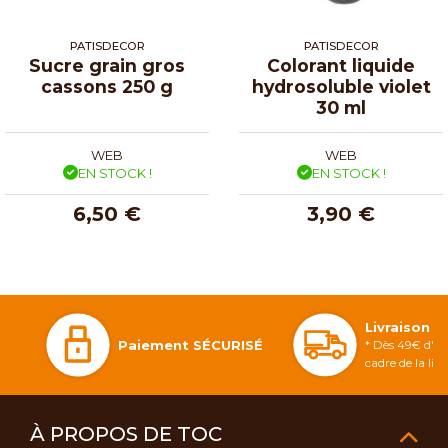
PATISDECOR
PATISDECOR
Sucre grain gros
Colorant liquide
cassons 250 g
hydrosoluble violet
30 ml
WEB
WEB
EN STOCK !
EN STOCK !
6,50 €
3,90 €
Livraison 
Paiement SÉCURISÉ
* Dès 49€ d'ac
cadre de la li
À PROPOS DE TOC