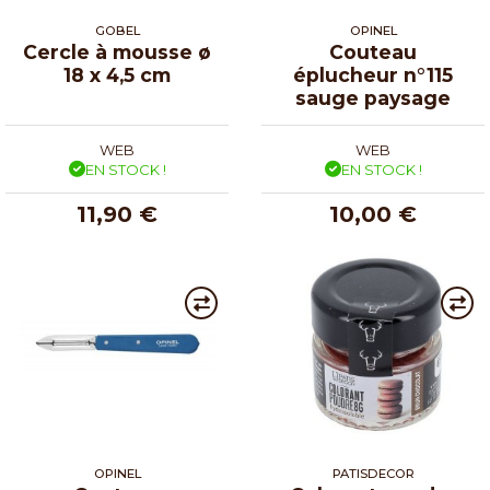
GOBEL
OPINEL
Cercle à mousse ø
Couteau
18 x 4,5 cm
éplucheur n°115
sauge paysage
WEB
WEB
EN STOCK !
EN STOCK !
11,90 €
10,00 €
OPINEL
PATISDECOR