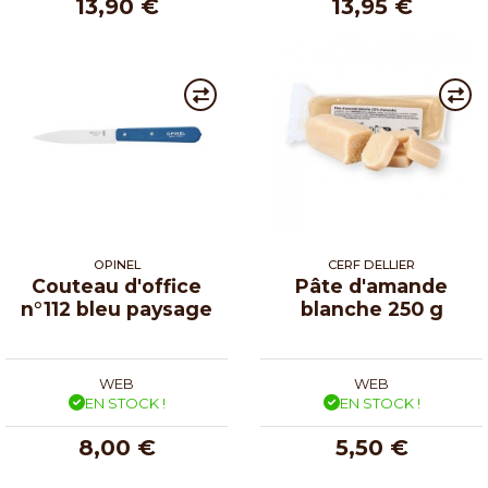
13,90 €
13,95 €
OPINEL
CERF DELLIER
Couteau d'office
Pâte d'amande
n°112 bleu paysage
blanche 250 g
WEB
WEB
EN STOCK !
EN STOCK !
8,00 €
5,50 €