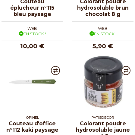
Couteau
Colorant poudre
éplucheur n°115
hydrosoluble brun
bleu paysage
chocolat 8 g
WEB
WEB
EN STOCK !
EN STOCK !
10,00 €
5,90 €
OPINEL
PATISDECOR
Couteau d'office
Colorant poudre
n°112 kaki paysage
hydrosoluble jaune