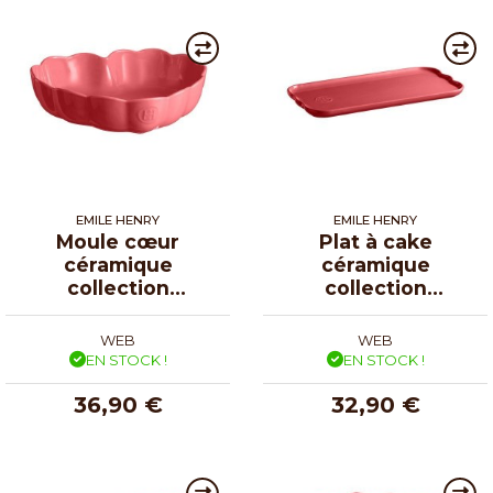
EMILE HENRY
EMILE HENRY
Moule cœur
Plat à cake
céramique
céramique
collection
collection
Madeleine rose
Madeleine rose
candy 26,5 cm
candy 31,5 cm
WEB
WEB
EN STOCK !
EN STOCK !
36,90 €
32,90 €