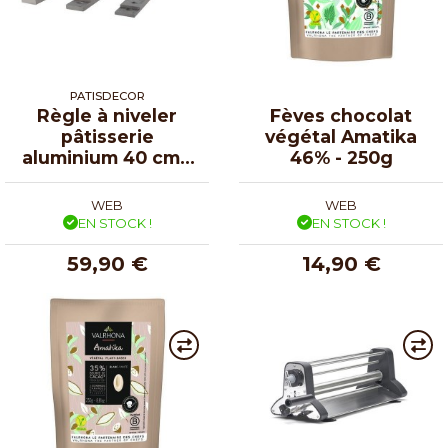
PATISDECOR
Règle à niveler
Fèves chocolat
pâtisserie
végétal Amatika
aluminium 40 cm -
46% - 250g
par 6
WEB
WEB
EN STOCK !
EN STOCK !
59,90 €
14,90 €