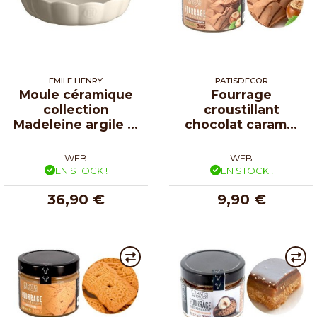
EMILE HENRY
PATISDECOR
Moule céramique
Fourrage
collection
croustillant
Madeleine argile Ø
chocolat caramel
27 cm
noisette 300 g
WEB
WEB
EN STOCK !
EN STOCK !
36,90 €
9,90 €