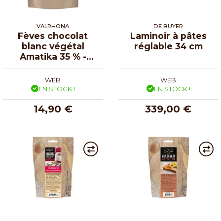
VALRHONA
DE BUYER
Fèves chocolat
Laminoir à pâtes
blanc végétal
réglable 34 cm
Amatika 35 % -
250g
WEB
WEB
EN STOCK !
EN STOCK !
14,90 €
339,00 €