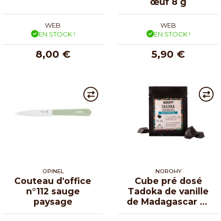
œuf 8 g
WEB
WEB
EN STOCK !
EN STOCK !
8,00 €
5,90 €
OPINEL
NOROHY
Couteau d'office
Cube pré dosé
n°112 sauge
Tadoka de vanille
paysage
de Madagascar et
Papouasie - par 3