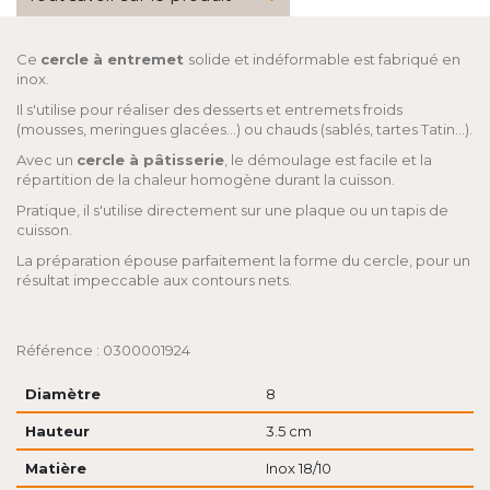
Ce
cercle à entremet
solide et indéformable est fabriqué en
inox.
Il s'utilise pour réaliser des desserts et entremets froids
(mousses, meringues glacées...) ou chauds (sablés, tartes Tatin...).
Avec un
cercle à pâtisserie
, le démoulage est facile et la
répartition de la chaleur homogène durant la cuisson.
Pratique, il s'utilise directement sur une plaque ou un tapis de
cuisson.
La préparation épouse parfaitement la forme du cercle, pour un
résultat impeccable aux contours nets.
Référence : 0300001924
Diamètre
8
Hauteur
3.5 cm
Matière
Inox 18/10