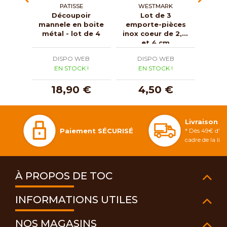
PATISSE
WESTMARK
W
Découpoir
Lot de 3
mannele en boite
emporte-pièces
empo
métal - lot de 4
inox coeur de 2, 3
inox 
et 4 cm
DISPO WEB
DISPO WEB
D
EN STOCK !
EN STOCK !
E
18,90 €
4,50 €
Livraison 
Paiement SÉCURISÉ
* Dès 49€ d'ac
cadre de la li
À PROPOS DE TOC
INFORMATIONS UTILES
NOS MAGASINS