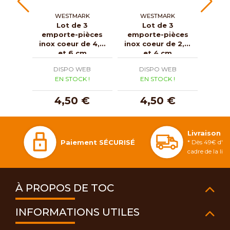
WESTMARK
WESTMARK
Lot de 3
Lot de 3
D
emporte-pièces
emporte-pièces
mann
inox coeur de 4, 5
inox coeur de 2, 3
méta
et 6 cm
et 4 cm
DISPO WEB
DISPO WEB
D
EN STOCK !
EN STOCK !
E
4,50 €
4,50 €
1
Livraison 
Paiement SÉCURISÉ
* Dès 49€ d'ac
cadre de la li
À PROPOS DE TOC
INFORMATIONS UTILES