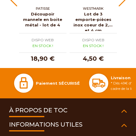
PATISSE
WESTMARK
W
Découpoir
Lot de 3
mannele en boite
emporte-pièces
empo
métal - lot de 4
inox coeur de 2, 3
inox 
et 4 cm
DISPO WEB
DISPO WEB
D
EN STOCK !
EN STOCK !
E
18,90 €
4,50 €
Livraison 
Paiement SÉCURISÉ
* Dès 49€ d'ac
cadre de la li
À PROPOS DE TOC
INFORMATIONS UTILES