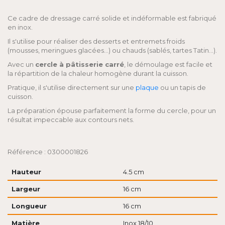
Ce cadre de dressage carré solide et indéformable est fabriqué
en inox.
Il s'utilise pour réaliser des desserts et entremets froids
(mousses, meringues glacées...) ou chauds (sablés, tartes Tatin...).
Avec un
cercle à pâtisserie carré
, le démoulage est facile et
la répartition de la chaleur homogène durant la cuisson.
Pratique, il s'utilise directement sur une
plaque
ou un tapis de
cuisson.
La préparation épouse parfaitement la forme du cercle, pour un
résultat impeccable aux contours nets.
Référence : 0300001826
Hauteur
4.5 cm
Largeur
16 cm
Longueur
16 cm
Matière
Inox 18/10