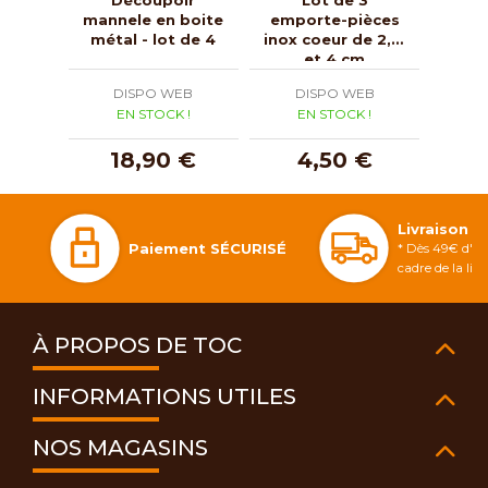
mannele en boite
emporte-pièces
empo
métal - lot de 4
inox coeur de 2, 3
inox 
et 4 cm
DISPO WEB
DISPO WEB
D
EN STOCK !
EN STOCK !
E
18,90 €
4,50 €
Livraison 
Paiement SÉCURISÉ
* Dès 49€ d'ac
cadre de la li
À PROPOS DE TOC
INFORMATIONS UTILES
NOS MAGASINS