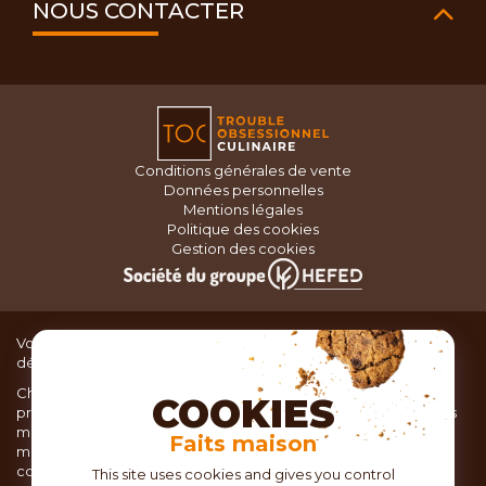
NOUS CONTACTER
Conditions générales de vente
Données personnelles
Mentions légales
Politique des cookies
Gestion des cookies
Vous recherchez du matériel de cuisine pour concocter de
délicieux plats ou des pâtisseries dignes d’un grand chef ?
Chez TOC, boutique d’ustensiles de cuisine, nous vous
COOKIES
proposons une large sélection de produits issus des meilleures
marques de matériel de cuisine: Ustensiles de pâtisserie,
Faits maison
matériel de cuisson, service de table, ustensiles de cuisine,
coutellerie, set picnic.
This site uses cookies and gives you control