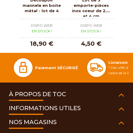
mannele en boite
emporte-pièces
empo
métal - lot de 4
inox coeur de 2, 3
inox 
et 4 cm
DISPO WEB
DISPO WEB
D
EN STOCK !
EN STOCK !
E
18,90 €
4,50 €
Livraison 
Paiement SÉCURISÉ
* Dès 49€ d'ac
cadre de la li
À PROPOS DE TOC
INFORMATIONS UTILES
NOS MAGASINS