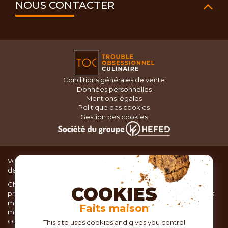
NOUS CONTACTER
Conditions générales de vente
Données personnelles
Mentions légales
Politique des cookies
Gestion des cookies
Vous recherchez du matériel de cuisine pour concocter de
délicieux plats ou des pâtisseries dignes d’un grand chef ?
Chez TOC, boutique d’ustensiles de cuisine, nous vous
COOKIES
proposons une large sélection de produits issus des meilleures
marques de matériel de cuisine: Ustensiles de pâtisserie,
Faits maison
matériel de cuisson, service de table, ustensiles de cuisine,
coutellerie, set picnic.
This site uses cookies and gives you control