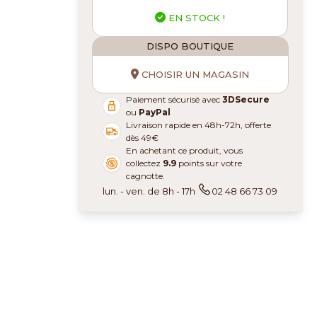
EN STOCK !
DISPO BOUTIQUE
CHOISIR UN MAGASIN
Paiement sécurisé avec
3DSecure
ou
PayPal
Livraison rapide en 48h-72h, offerte
dès 49€
En achetant ce produit, vous
collectez
9.9
points sur votre
cagnotte.
lun. - ven. de 8h - 17h
02 48 66 73 09