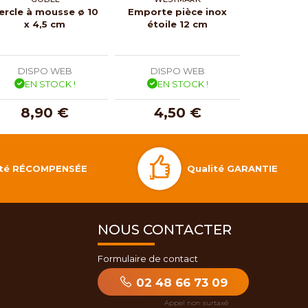
ercle à mousse ø 10
Emporte pièce inox
Emporte 
x 4,5 cm
étoile 12 cm
cœur
DISPO WEB
DISPO WEB
DISP
EN STOCK !
EN STOCK !
EN 
8,90 €
4,50 €
4,
Qualité GARANTIE
lité RÉCOMPENSÉE
NOUS CONTACTER
Formulaire de contact
02 48 66 73 09