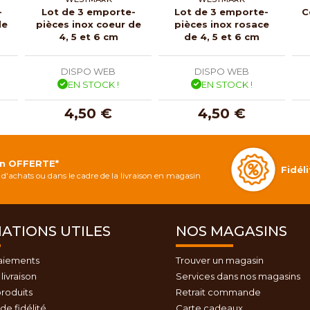
-
Lot de 3 emporte-
Lot de 3 emporte-
C
de
pièces inox coeur de
pièces inox rosace
4, 5 et 6 cm
de 4, 5 et 6 cm
DISPO WEB
DISPO WEB
EN STOCK !
EN STOCK !
4,50 €
4,50 €
on OFFERTE*
Fidé
d'achats ou dans le cadre de la livraison en magasin
ATIONS UTILES
NOS MAGASINS
aiements
Trouver un magasin
livraison
Services dans nos magasins
roduits
Retrait commande
e fidélité
Carte cadeaux