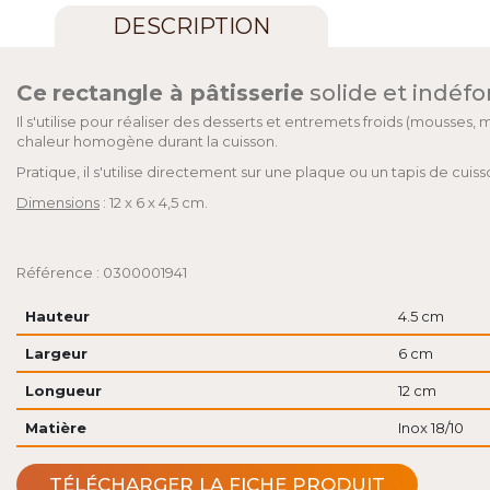
DESCRIPTION
Ce
rectangle à pâtisserie
solide et indéfo
Il s'utilise pour réaliser des desserts et entremets froids (mousses, m
chaleur homogène durant la cuisson.
Pratique, il s'utilise directement sur une plaque ou un tapis de cu
Dimensions
: 12 x 6 x 4,5 cm.
Référence : 0300001941
Hauteur
4.5 cm
Largeur
6 cm
Longueur
12 cm
Matière
Inox 18/10
TÉLÉCHARGER LA FICHE PRODUIT