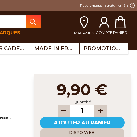
Retrait magasin gratuit en 2h
MARQUES
COMPTE
PANIER
MAGASINS
IDÉES CADEAUX
MADE IN FRANCE
PROMOTIONS
9,90 €
Quantité
esser,
AJOUTER AU PANIER
DISPO WEB