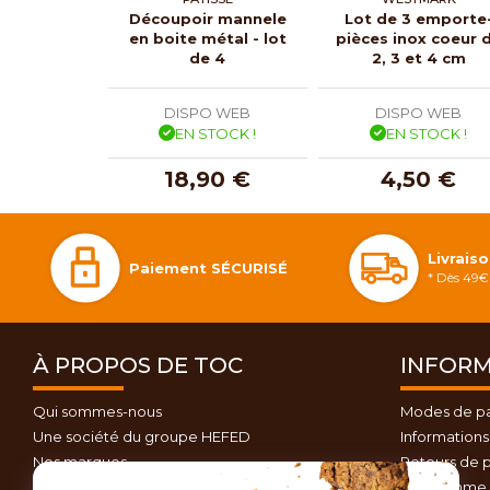
Découpoir mannele
Lot de 3 emporte
en boite métal - lot
pièces inox coeur 
de 4
2, 3 et 4 cm
DISPO WEB
DISPO WEB
EN STOCK !
EN STOCK !
18,90 €
4,50 €
Livrais
Paiement SÉCURISÉ
* Dès 49€ 
À PROPOS DE TOC
INFORM
Qui sommes-nous
Modes de p
Une société du groupe HEFED
Informations 
Nos marques
Retours de p
Contactez-nous
Programme d