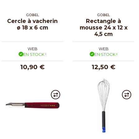
GOBEL
GOBEL
Cercle à vacherin
Rectangle à
ø 18 x 6 cm
mousse 24 x 12 x
4,5 cm
WEB
WEB
EN STOCK !
EN STOCK !
10,90 €
12,50 €