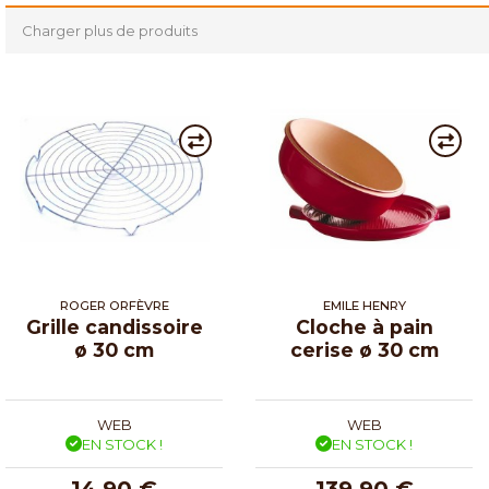
Charger plus de produits
ROGER ORFÈVRE
EMILE HENRY
Grille candissoire
Cloche à pain
ø 30 cm
cerise ø 30 cm
WEB
WEB
EN STOCK !
EN STOCK !