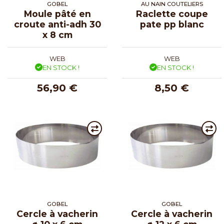
GOBEL
AU NAIN COUTELIERS
Moule pâté en
Raclette coupe
croute anti-adh 30
pate pp blanc
x 8 cm
WEB
WEB
EN STOCK !
EN STOCK !
56,90 €
8,50 €
GOBEL
GOBEL
Cercle à vacherin
Cercle à vacherin