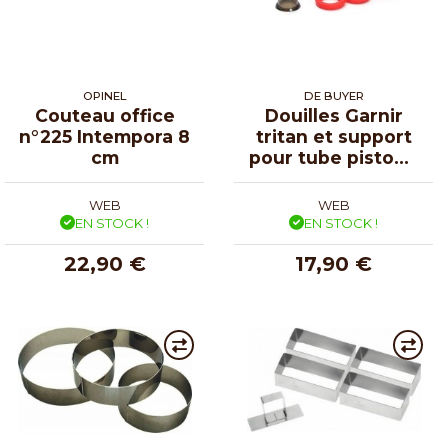
OPINEL
DE BUYER
Couteau office
Douilles Garnir
n°225 Intempora 8
tritan et support
cm
pour tube piston -
lot de 6
WEB
WEB
EN STOCK !
EN STOCK !
22,90 €
17,90 €