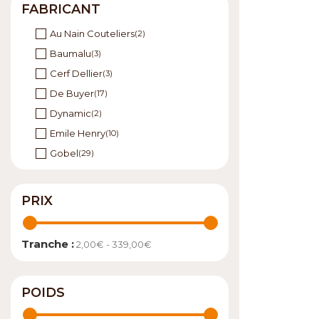
FABRICANT
Au Nain Couteliers
(2)
Baumalu
(3)
Cerf Dellier
(3)
De Buyer
(17)
Dynamic
(2)
Emile Henry
(10)
Gobel
(29)
Magimix
(1)
Moulin de la Veyssière
(3)
PRIX
Nogent
(10)
Norohy
(1)
Tranche :
2,00€ - 339,00€
Opinel
(10)
Patisdecor
(55)
POIDS
Roger Orfèvre
(1)
Saint Romain
(2)