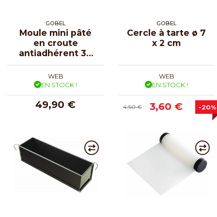
GOBEL
GOBEL
Moule mini pâté
Cercle à tarte ø 7
en croute
x 2 cm
antiadhérent 30
cm
WEB
WEB
EN STOCK !
EN STOCK !
49,90 €
3,60 €
4,50 €
-20%