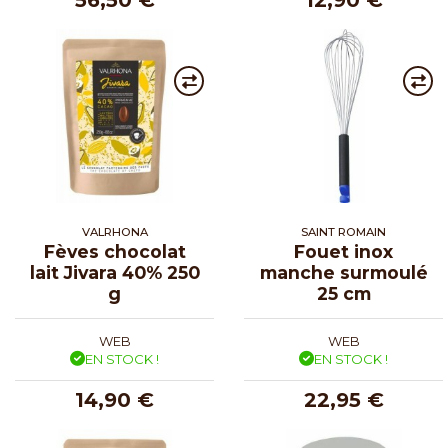
56,50 €
12,90 €
VALRHONA
SAINT ROMAIN
Fèves chocolat
Fouet inox
lait Jivara 40% 250
manche surmoulé
g
25 cm
WEB
WEB
EN STOCK !
EN STOCK !
14,90 €
22,95 €