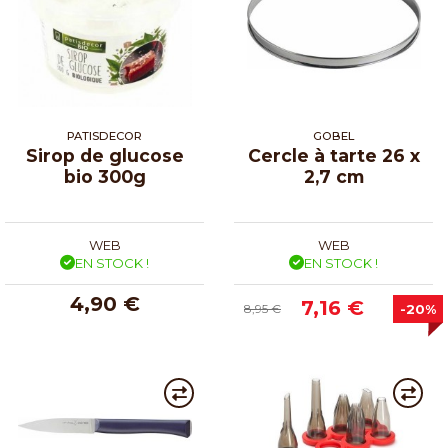
PATISDECOR
GOBEL
Sirop de glucose
Cercle à tarte 26 x
bio 300g
2,7 cm
WEB
WEB
EN STOCK !
EN STOCK !
4,90 €
7,16 €
8,95 €
-20%