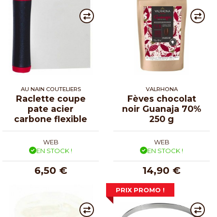
AU NAIN COUTELIERS
VALRHONA
Raclette coupe
Fèves chocolat
pate acier
noir Guanaja 70%
carbone flexible
250 g
WEB
WEB
EN STOCK !
EN STOCK !
6,50 €
14,90 €
PRIX PROMO !