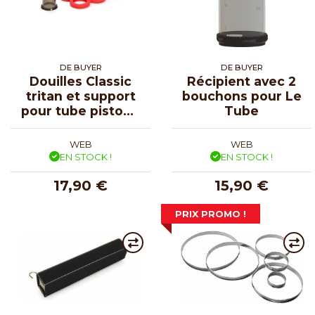
DE BUYER
DE BUYER
Douilles Classic
Récipient avec 2
tritan et support
bouchons pour Le
pour tube piston -
Tube
lot de 6
WEB
WEB
EN STOCK !
EN STOCK !
17,90 €
15,90 €
PRIX PROMO !