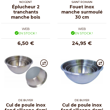
NOGENT
SAINT ROMAIN
Éplucheur 2
Fouet inox
tranchants
manche surmoulé
manche bois
30 cm
WEB
WEB
EN STOCK !
EN STOCK !
6,50 €
24,95 €
DE BUYER
DE BUYER
Cul de poule inox
Cul de poule inox