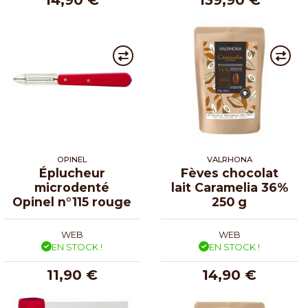
14,90 €
139,90 €
OPINEL
VALRHONA
Éplucheur
Fèves chocolat
microdenté
lait Caramelia 36%
Opinel n°115 rouge
250 g
WEB
WEB
EN STOCK !
EN STOCK !
11,90 €
14,90 €