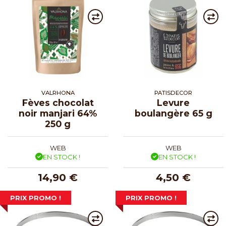
VALRHONA
PATISDECOR
Fèves chocolat
Levure
noir manjari 64%
boulangère 65 g
250 g
WEB
WEB
EN STOCK !
EN STOCK !
14,90 €
4,50 €
PRIX PROMO !
PRIX PROMO !