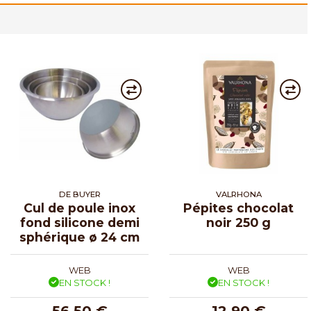
DE BUYER
VALRHONA
Cul de poule inox
Pépites chocolat
fond silicone demi
noir 250 g
sphérique ø 24 cm
WEB
WEB
EN STOCK !
EN STOCK !