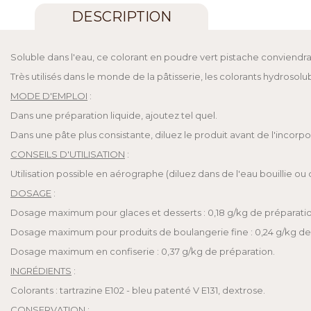
DESCRIPTION
Soluble dans l'eau, ce colorant en poudre vert pistache conviendra 
Très utilisés dans le monde de la pâtisserie, les colorants hydroso
MODE D'EMPLOI
:
Dans une préparation liquide, ajoutez tel quel.
Dans une pâte plus consistante, diluez le produit avant de l'incorpo
CONSEILS D'UTILISATION
:
Utilisation possible en aérographe (diluez dans de l'eau bouillie ou d
DOSAGE
:
Dosage maximum pour glaces et desserts : 0,18 g/kg de préparatio
Dosage maximum pour produits de boulangerie fine : 0,24 g/kg de
Dosage maximum en confiserie : 0,37 g/kg de préparation.
INGRÉDIENTS
:
Colorants : tartrazine E102 - bleu patenté V E131, dextrose.
CONSERVATION :