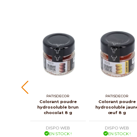
PATISDECOR
PATISDECOR
Colorant poudre
Colorant poudre
hydrosoluble brun
hydrosoluble jaun
chocolat 8 g
œuf 8 g
DISPO WEB
DISPO WEB
EN STOCK !
EN STOCK !