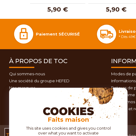
5,90 €
5,90 €
Livrais
Paiement SÉCURISÉ
* Dès 49€ 
À PROPOS DE TOC
INFORM
Qui sommes-nous
Modes de p
Une société du groupe HEFED
Informations 
Nos marques
Retours de p
Contactez-nous
Programme d
Plan du site
Nos promos 
COOKIES
Conseils et 
Faits maison
This site uses cookies and gives you control
over what you want to activate
Conditions générales
Données 