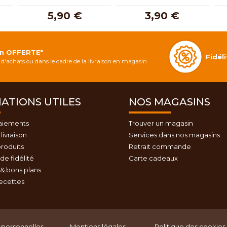
5,90 €
3,90 €
on OFFERTE*
Fidé
d'achats ou dans le cadre de la livraison en magasin
ATIONS UTILES
NOS MAGASINS
aiements
Trouver un magasin
livraison
Services dans nos magasins
roduits
Retrait commande
e fidélité
Carte cadeaux
& bons plans
recettes
personnelles
Mentions légales
Politique des cookies