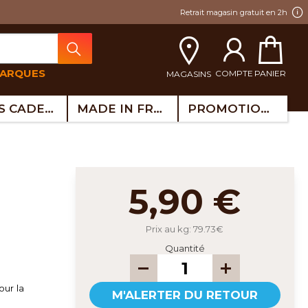
Retrait magasin gratuit en 2h
MARQUES
COMPTE
PANIER
MAGASINS
IDÉES CADEAUX
MADE IN FRANCE
PROMOTIONS
5,90 €
Prix au kg: 79.73€
Quantité
our la
M'ALERTER DU RETOUR