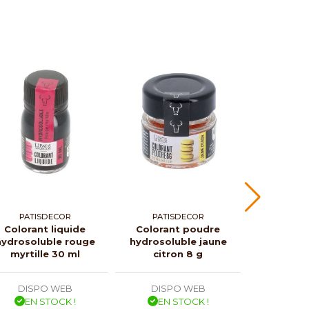
PATISDECOR
PATISDECOR
PATI
Colorant liquide
Colorant poudre
Coloran
hydrosoluble rouge
hydrosoluble jaune
hydrosol
myrtille 30 ml
citron 8 g
pistac
DISPO WEB
DISPO WEB
DISP
EN STOCK !
EN STOCK !
EN 