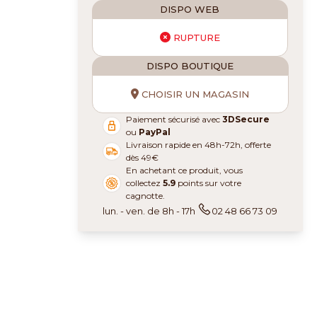
DISPO WEB
RUPTURE
DISPO BOUTIQUE
CHOISIR UN MAGASIN
Paiement sécurisé avec
3DSecure
ou
PayPal
Livraison rapide en 48h-72h, offerte
dès 49€
En achetant ce produit, vous
collectez
5.9
points sur votre
cagnotte.
lun. - ven. de 8h - 17h
02 48 66 73 09