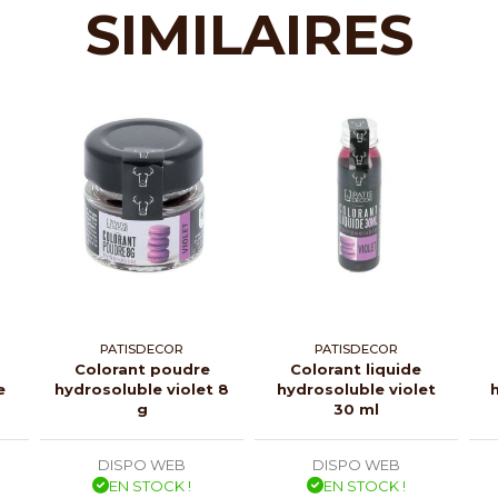
SIMILAIRES
PATISDECOR
PATISDECOR
Colorant poudre
Colorant liquide
e
hydrosoluble violet 8
hydrosoluble violet
g
30 ml
DISPO WEB
DISPO WEB
EN STOCK !
EN STOCK !