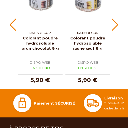
PATISDECOR
PATISDECOR
P
Colorant poudre
Colorant poudre
Colo
hydrosoluble
hydrosoluble
hy
brun chocolat 8 g
jaune œuf 8 g
v
DISPO WEB
DISPO WEB
D
EN STOCK !
EN STOCK !
E
5,90 €
5,90 €
Livraison 
Paiement SÉCURISÉ
* Dès 49€ d'ac
cadre de la li