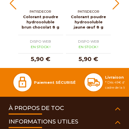
PATISDECOR
PATISDECOR
P
Colorant poudre
Colorant poudre
Colo
hydrosoluble
hydrosoluble
hy
brun chocolat 8 g
jaune œuf 8 g
vi
DISPO WEB
DISPO WEB
D
EN STOCK !
EN STOCK !
E
5,90 €
5,90 €
Livraison 
Paiement SÉCURISÉ
* Dès 49€ d'ac
cadre de la li
À PROPOS DE TOC
INFORMATIONS UTILES