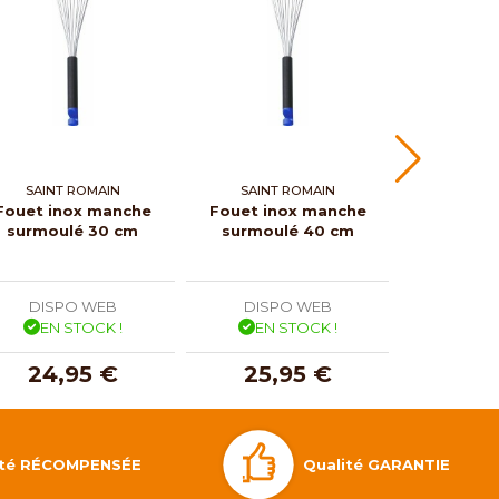
SAINT ROMAIN
SAINT ROMAIN
SAINT
Fouet inox manche
Fouet inox manche
Fouet in
surmoulé 30 cm
surmoulé 40 cm
surmou
DISPO WEB
DISPO WEB
DISP
EN STOCK !
EN STOCK !
EN 
24,95 €
25,95 €
29,
Qualité GARANTIE
lité RÉCOMPENSÉE