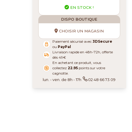
EN STOCK !
DISPO BOUTIQUE
CHOISIR UN MAGASIN
Paiement sécurisé avec
3DSecure
ou
PayPal
Livraison rapide en 48h-72h, offerte
dès 49€
En achetant ce produit, vous
collectez
22.95
points sur votre
cagnotte.
lun. - ven. de 8h - 17h
02 48 66 73 09