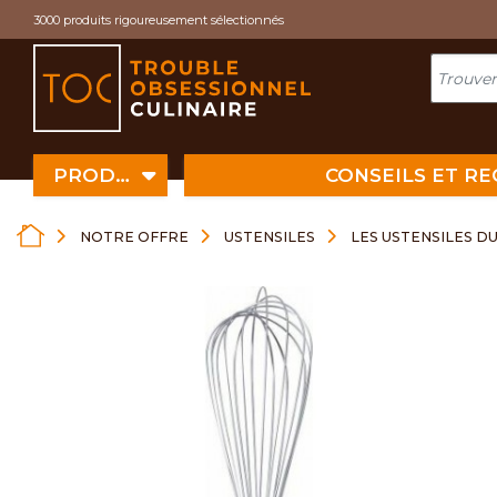
Cookies management panel
3000 produits rigoureusement sélectionnés
PRODUITS
CONSEILS ET R
NOTRE OFFRE
USTENSILES
LES USTENSILES D