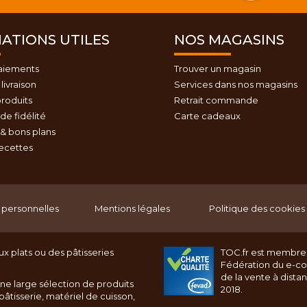
ATIONS UTILES
NOS MAGASINS
aiements
Trouver un magasin
livraison
Services dans nos magasins
roduits
Retrait commande
e fidélité
Carte cadeaux
& bons plans
recettes
personnelles
Mentions légales
Politique des cookies
x plats ou des pâtisseries
TOC.fr est membre
Fédération du e-c
de la vente à dista
ne large sélection de produits
2018.
âtisserie, matériel de cuisson,