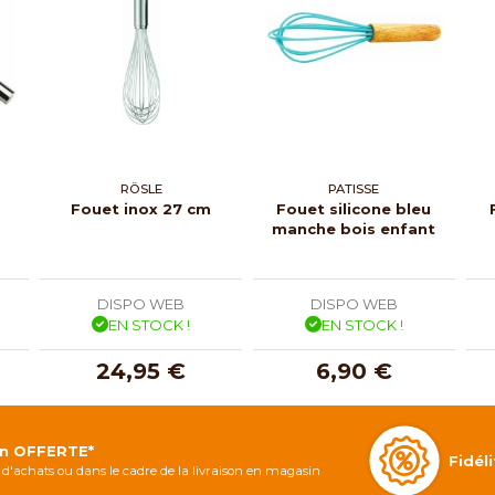
RÖSLE
PATISSE
Fouet inox 27 cm
Fouet silicone bleu
manche bois enfant
DISPO WEB
DISPO WEB
EN STOCK !
EN STOCK !
24,95 €
6,90 €
on OFFERTE*
Fidé
d'achats ou dans le cadre de la livraison en magasin