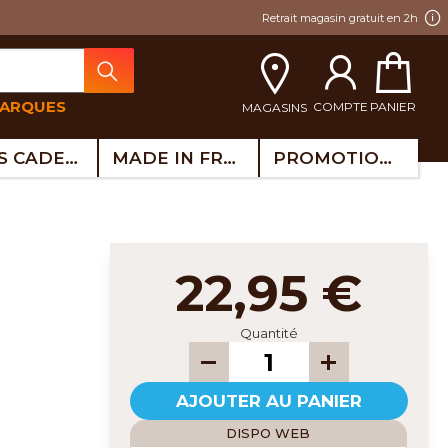
Retrait magasin gratuit en 2h
MARQUES
COMPTE
PANIER
MAGASINS
IDÉES CADEAUX
MADE IN FRANCE
PROMOTIONS
22,95 €
Quantité
AJOUTER AU PANIER
DISPO WEB