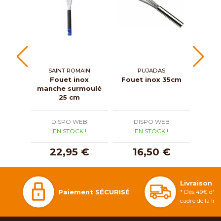
SAINT ROMAIN
PUJADAS
Fouet inox
Fouet inox 35cm
Foue
manche surmoulé
25 cm
DISPO WEB
DISPO WEB
D
EN STOCK !
EN STOCK !
E
22,95 €
16,50 €
1
Livraison 
Paiement SÉCURISÉ
* Dès 49€ d'ac
cadre de la li