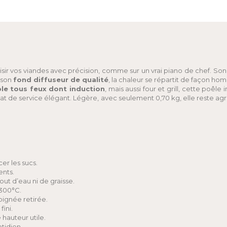
isir vos viandes avec précision, comme sur un vrai piano de chef. Son 
à son
fond diffuseur de qualité
, la chaleur se répartit de façon ho
le tous feux dont induction
, mais aussi four et grill, cette poêl
lat de service élégant. Légère, avec seulement 0,70 kg, elle reste ag
er les sucs.
ents.
ut d’eau ni de graisse.
 300°C.
oignée retirée.
ini.
hauteur utile.
tidien.