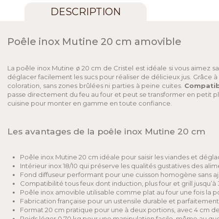
DESCRIPTION
Poêle inox Mutine 20 cm amovible
La poêle inox Mutine ø 20 cm de Cristel est idéale si vous aimez sa
déglacer facilement les sucs pour réaliser de délicieux jus. Grâce 
coloration, sans zones brûlées ni parties à peine cuites.
Compatib
passe directement du feu au four et peut se transformer en petit p
cuisine pour monter en gamme en toute confiance.
Les avantages de la poêle inox Mutine 20 cm
Poêle inox Mutine 20 cm idéale pour saisir les viandes et déglac
Intérieur inox 18/10 qui préserve les qualités gustatives des alim
Fond diffuseur performant pour une cuisson homogène sans ajo
Compatibilité tous feux dont induction, plus four et grill jusqu’à
Poêle inox amovible utilisable comme plat au four une fois la p
Fabrication française pour un ustensile durable et parfaitement f
Format 20 cm pratique pour une à deux portions, avec 4 cm de 
Poids léger 0,70 kg pour une manipulation facile, même au quo