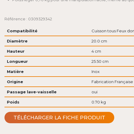
Référence : 0309329342
Compatibilité
Cuisson tous Feux don
Diamètre
20.0 cm
Hauteur
4 cm
Longueur
25.50 cm
Matière
Inox
Origine
Fabrication Française
Passage lave-vaisselle
oui
Poids
0.70 kg
TÉLÉCHARGER LA FICHE PRODUIT