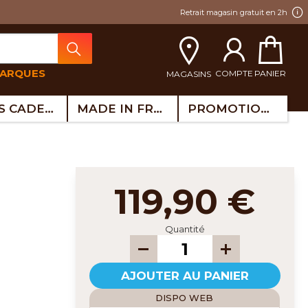
Retrait magasin gratuit en 2h
MARQUES
COMPTE
PANIER
MAGASINS
IDÉES CADEAUX
MADE IN FRANCE
PROMOTIONS
119,90 €
Quantité
AJOUTER AU PANIER
DISPO WEB