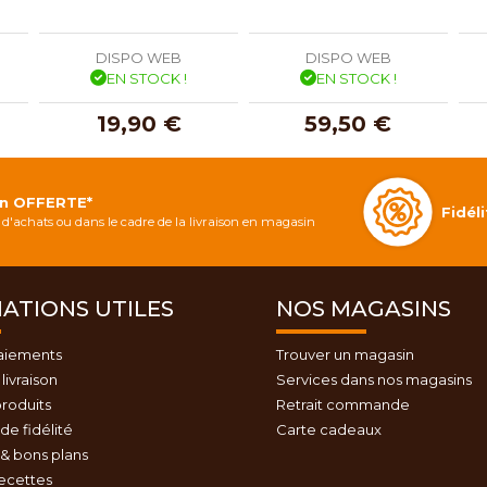
DISPO WEB
DISPO WEB
EN STOCK !
EN STOCK !
19,90 €
59,50 €
on OFFERTE*
Fidé
d'achats ou dans le cadre de la livraison en magasin
ATIONS UTILES
NOS MAGASINS
aiements
Trouver un magasin
livraison
Services dans nos magasins
roduits
Retrait commande
e fidélité
Carte cadeaux
& bons plans
recettes