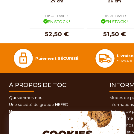
27 cm
26 cm
DISPO WEB
DISPO WEB
EN STOCK !
EN STOCK !
52,50 €
51,50 €
Livrais
Paiement SÉCURISÉ
* Dès 49€ 
À PROPOS DE TOC
INFORM
Qui sommes-nous
Modes de p
Une société du groupe HEFED
Informations 
Nos marques
Retours de p
Contactez-nous
Programme d
Plan du site
Nos promos 
Conseils et 