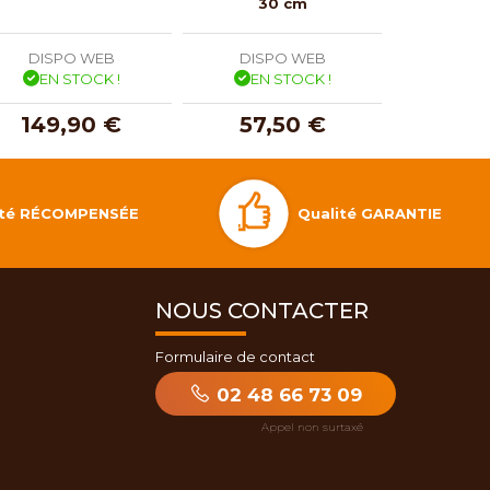
30 cm
DISPO WEB
DISPO WEB
DISP
EN STOCK !
EN STOCK !
EN 
149,90 €
57,50 €
169
Qualité GARANTIE
lité RÉCOMPENSÉE
NOUS CONTACTER
Formulaire de contact
02 48 66 73 09