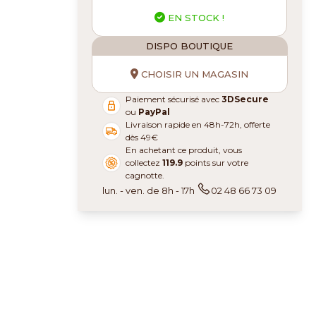
EN STOCK !
DISPO BOUTIQUE
CHOISIR UN MAGASIN
Paiement sécurisé avec
3DSecure
ou
PayPal
Livraison rapide en 48h-72h, offerte
dès 49€
En achetant ce produit, vous
collectez
119.9
points sur votre
cagnotte.
lun. - ven. de 8h - 17h
02 48 66 73 09