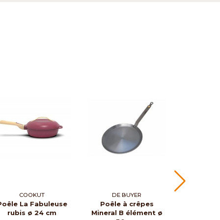
COOKUT
DE BUYER
CO
Poêle La Fabuleuse
Poêle à crêpes
Poêle La
rubis ø 24 cm
Mineral B élément ø
canopée