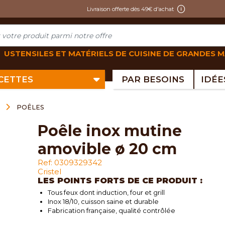
Livraison offerte dès 49€ d'achat
USTENSILES ET MATÉRIELS DE CUISINE DE GRANDES 
ECETTES
PAR BESOINS
E
POÊLES
poêle inox mutine
amovible ø 20 cm
Ref: 0309329342
Cristel
LES POINTS FORTS DE CE PRODUIT :
Tous feux dont induction, four et grill
Inox 18/10, cuisson saine et durable
Fabrication française, qualité contrôlée