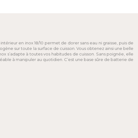
intérieur en inox 18/10 permet de dorer sans eau ni graisse, puis de
mogène sur toute la surface de cuisson. Vous obtenez ainsi une belle
e inox s’adapte à toutes vos habitudes de cuisson. Sans poignée, elle
réable à manipuler au quotidien. C’est une base sûre de batterie de