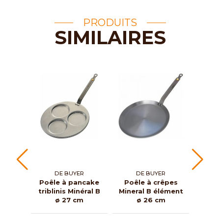
PRODUITS
SIMILAIRES
DE BUYER
DE BUYER
Poêle à pancake
Poêle à crêpes
Poêl
triblinis Minéral B
Mineral B élément
élém
ø 27 cm
ø 26 cm