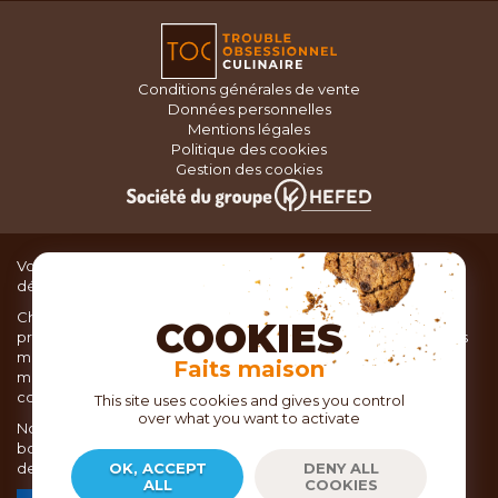
Conditions générales de vente
Données personnelles
Mentions légales
Politique des cookies
Gestion des cookies
Vous recherchez du matériel de cuisine pour concocter de
délicieux plats ou des pâtisseries dignes d’un grand chef ?
Chez TOC, boutique d’ustensiles de cuisine, nous vous
COOKIES
proposons une large sélection de produits issus des meilleures
marques de matériel de cuisine: Ustensiles de pâtisserie,
Faits maison
matériel de cuisson, service de table, ustensiles de cuisine,
coutellerie, set picnic.
This site uses cookies and gives you control
over what you want to activate
Nous vous réservons un accueil chaleureux au sein de nos 21
boutiques, mais vous trouverez également tout votre matériel
de cuisine en ligne sur notre site internet toc.fr
OK, ACCEPT
DENY ALL
ALL
COOKIES