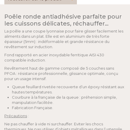
Poêle ronde antiadhésive parfaite pour
les cuissons délicates, réchauffer…
La poêle a une coupe lyonnaise pour faire glisser facilement les
aliments dans un plat. Elle est en aluminium de très forte
épaisseur (5mm) : indéformable et grande résistance du
revêtement sur induction.
Fond rapporté en acier inoxydable ferritique AISI 430
compatible induction.
Revêtement haut de gamme composé de 5 couches sans
PFOA : résistance professionnelle, glissance optimale, conçu
pour un usage intensif.
Queue feuillard rivetée recouverte d’un époxy résistant aux
hautes températures.
Courbure à la française de la queue : préhension simple,
manipulation facilitée.
Fabrication Française.
Précautions
:
Ne pas chauffer à vide ni surchauffer. Eviter les chocs
thermiques. Ne pas utiliser d’objets métalliques dans l’ustensile.