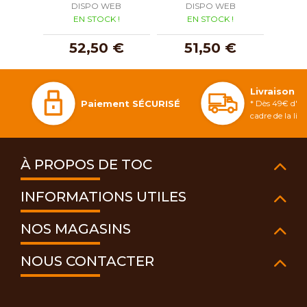
DISPO WEB
DISPO WEB
D
EN STOCK !
EN STOCK !
E
52,50 €
51,50 €
5
Livraison 
Paiement SÉCURISÉ
* Dès 49€ d'ac
cadre de la li
À PROPOS DE TOC
INFORMATIONS UTILES
NOS MAGASINS
NOUS CONTACTER