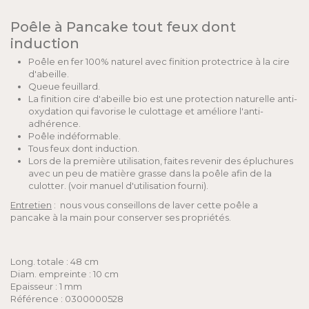
Poêle à Pancake tout feux dont
induction
Poêle en fer 100% naturel avec finition protectrice à la cire
d'abeille.
Queue feuillard.
La finition cire d'abeille bio est une protection naturelle anti-
oxydation qui favorise le culottage et améliore l'anti-
adhérence.
Poêle indéformable.
Tous feux dont induction.
Lors de la première utilisation, faites revenir des épluchures
avec un peu de matière grasse dans la poêle afin de la
culotter. (voir manuel d'utilisation fourni).
Entretien
: nous vous conseillons de laver cette poêle a
pancake à la main pour conserver ses propriétés.
Long. totale : 48 cm
Diam. empreinte : 10 cm
Epaisseur : 1 mm
Référence : 0300000528