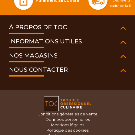
Paiement SÉCURISÉ
* Dès 49€ d'ac
cadre de la li
À PROPOS DE TOC
INFORMATIONS UTILES
NOS MAGASINS
NOUS CONTACTER
Conditions générales de vente
Données personnelles
Mentions légales
Politique des cookies