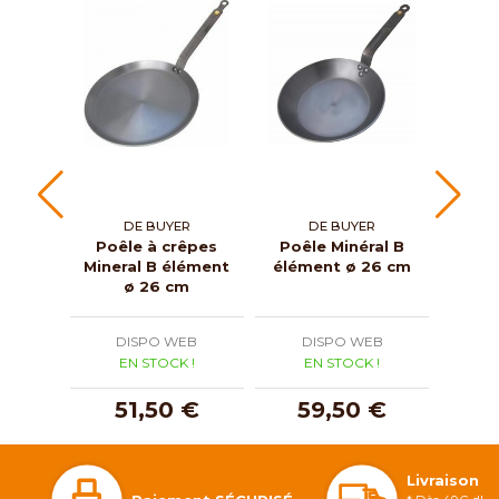
DE BUYER
DE BUYER
Poêle à crêpes
Poêle Minéral B
Mineral B élément
élément ø 26 cm
amov
ø 26 cm
ve
DISPO WEB
DISPO WEB
D
EN STOCK !
EN STOCK !
E
51,50 €
59,50 €
1
Livraison 