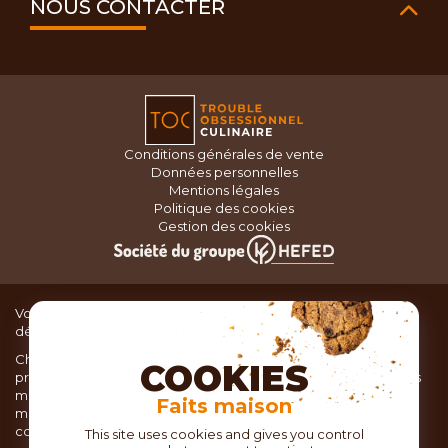
NOUS CONTACTER
Conditions générales de vente
Données personnelles
Mentions légales
Politique des cookies
Gestion des cookies
Vous recherchez du matériel de cuisine pour concocter de
délicieux plats ou des pâtisseries dignes d’un grand chef ?
Chez TOC, boutique d’ustensiles de cuisine, nous vous
COOKIES
proposons une large sélection de produits issus des meilleures
marques de matériel de cuisine: Ustensiles de pâtisserie,
Faits maison
matériel de cuisson, service de table, ustensiles de cuisine,
coutellerie, set picnic.
This site uses cookies and gives you control