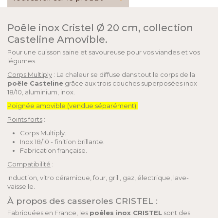
Poêle inox Cristel Ø 20 cm, collection
Casteline Amovible.
Pour une cuisson saine et savoureuse pour vos viandes et vos
légumes.
Corps Multiply
: La chaleur se diffuse dans tout le corps de la
poêle Casteline
grâce aux trois couches superposées inox
18/10, aluminium, inox.
Poignée amovible (vendue séparément).
Points forts
:
Corps Multiply.
Inox 18/10 - finition brillante.
Fabrication française.
Compatibilité
:
Induction, vitro céramique, four, grill, gaz, électrique, lave-
vaisselle.
À propos des casseroles CRISTEL :
Fabriquées en France, les
poêles inox CRISTEL
sont des