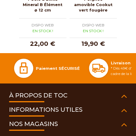
Mineral B Élément
amovible Cookut
élém
ø 12 cm
vert fougère
DISPO WEB
DISPO WEB
D
EN STOCK !
EN STOCK !
E
22,00 €
19,90 €
5
Livraison 
Paiement SÉCURISÉ
* Dès 49€ d'ac
cadre de la li
À PROPOS DE TOC
INFORMATIONS UTILES
NOS MAGASINS