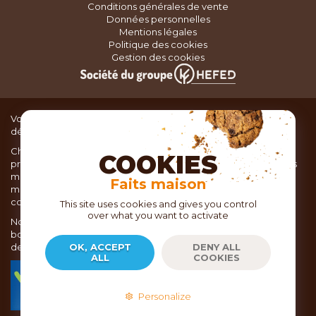
Conditions générales de vente
Données personnelles
Mentions légales
Politique des cookies
Gestion des cookies
Vous recherchez du matériel de cuisine pour concocter de
délicieux plats ou des pâtisseries dignes d’un grand chef ?
Chez TOC, boutique d’ustensiles de cuisine, nous vous
COOKIES
proposons une large sélection de produits issus des meilleures
marques de matériel de cuisine: Ustensiles de pâtisserie,
Faits maison
matériel de cuisson, service de table, ustensiles de cuisine,
coutellerie, set picnic.
This site uses cookies and gives you control
over what you want to activate
Nous vous réservons un accueil chaleureux au sein de nos 21
boutiques, mais vous trouverez également tout votre matériel
de cuisine en ligne sur notre site internet toc.fr
OK, ACCEPT
DENY ALL
ALL
COOKIES
TOC.fr est membre de la FEVAD Fédération du e-
commerce et de la vente à distance depuis 2018.
Personalize