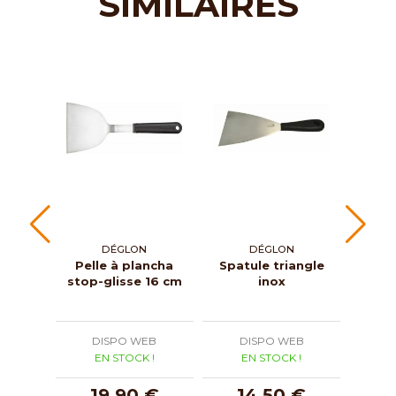
SIMILAIRES
DÉGLON
DÉGLON
Pelle à plancha
Spatule triangle
Spat
stop-glisse 16 cm
inox
wo
DISPO WEB
DISPO WEB
D
EN STOCK !
EN STOCK !
E
19,90 €
14,50 €
1