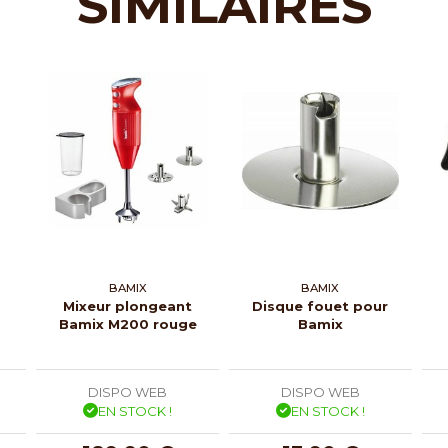
SIMILAIRES
BAMIX
BAMIX
Mixeur plongeant
Disque fouet pour
Bamix M200 rouge
Bamix
DISPO WEB
DISPO WEB
EN STOCK !
EN STOCK !