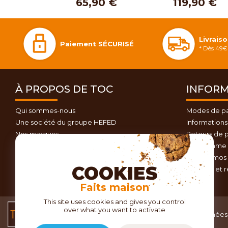
65,90 €
119,90 €
Livrais
Paiement SÉCURISÉ
* Dès 49€ 
À PROPOS DE TOC
INFORM
Qui sommes-nous
Modes de p
Une société du groupe HEFED
Informations 
Nos marques
Retours de p
Contactez-nous
Programme d
Plan du site
Nos promos 
COOKIES
Conseils et 
Faits maison
This site uses cookies and gives you control
over what you want to activate
Conditions générales
Données 
de vente