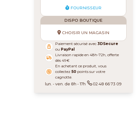
FOURNISSEUR
DISPO BOUTIQUE
CHOISIR UN MAGASIN
Paiement sécurisé avec
3DSecure
ou
PayPal
Livraison rapide en 48h-72h, offerte
dès 49€
En achetant ce produit, vous
collectez
50
points sur votre
cagnotte.
lun. - ven. de 8h - 17h
02 48 66 73 09