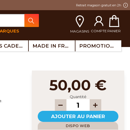
Retrait magasin gratuit en 2h
MARQUES
COMPTE
PANIER
MAGASINS
IDÉES CADEAUX
MADE IN FRANCE
PROMOTIONS
50,00 €
Quantité
e.
AJOUTER AU PANIER
DISPO WEB