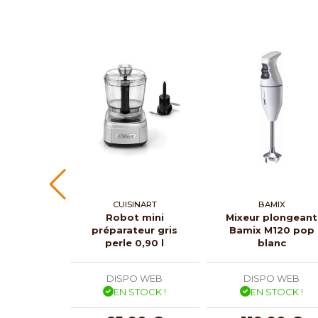
CUISINART
BAMIX
Robot mini
Mixeur plongeant
préparateur gris
Bamix M120 pop
perle 0,90 l
blanc
DISPO WEB
DISPO WEB
EN STOCK !
EN STOCK !