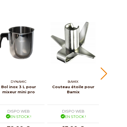
DYNAMIC
BAMIX
BA
Bol inox 3 L pour
Couteau étoile pour
Disque 
mixeur mini pro
Bamix
pour
DISPO WEB
DISPO WEB
DISP
EN STOCK !
EN STOCK !
EN 