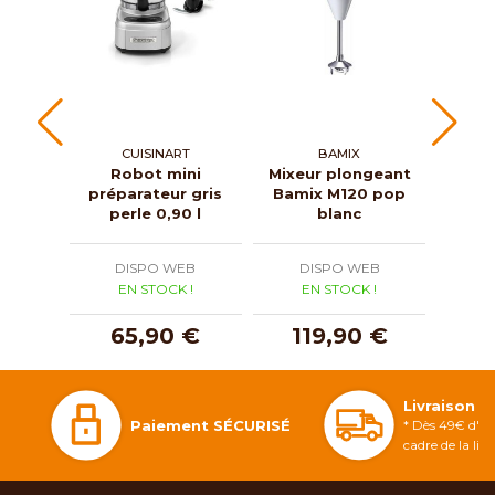
CUISINART
BAMIX
Robot mini
Mixeur plongeant
Mixe
préparateur gris
Bamix M120 pop
Ba
perle 0,90 l
blanc
DISPO WEB
DISPO WEB
D
EN STOCK !
EN STOCK !
E
65,90 €
119,90 €
1
Livraison 
Paiement SÉCURISÉ
* Dès 49€ d'ac
cadre de la li