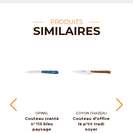
PRODUITS
SIMILAIRES
OPINEL
GOYON CHAZEAU
Couteau cranté
Couteau d'office
Cout
n°113 bleu
le p'tit tradi
na
paysage
noyer