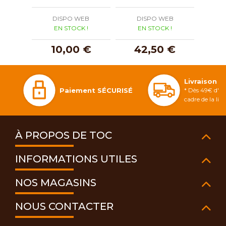
DISPO WEB
DISPO WEB
D
EN STOCK !
EN STOCK !
E
10,00 €
42,50 €
3
Livraison 
Paiement SÉCURISÉ
* Dès 49€ d'ac
cadre de la li
À PROPOS DE TOC
INFORMATIONS UTILES
NOS MAGASINS
NOUS CONTACTER