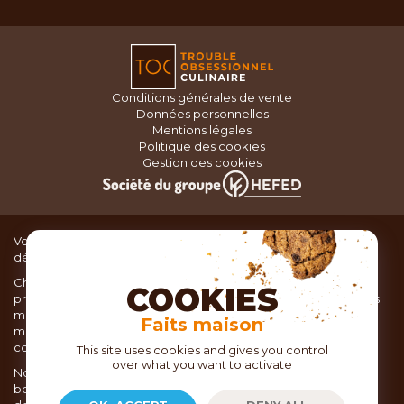
Conditions générales de vente
Données personnelles
Mentions légales
Politique des cookies
Gestion des cookies
Vous recherchez du matériel de cuisine pour concocter de
délicieux plats ou des pâtisseries dignes d’un grand chef ?
Chez TOC, boutique d’ustensiles de cuisine, nous vous
COOKIES
proposons une large sélection de produits issus des meilleures
marques de matériel de cuisine: Ustensiles de pâtisserie,
Faits maison
matériel de cuisson, service de table, ustensiles de cuisine,
coutellerie, set picnic.
This site uses cookies and gives you control
over what you want to activate
Nous vous réservons un accueil chaleureux au sein de nos 21
boutiques, mais vous trouverez également tout votre matériel