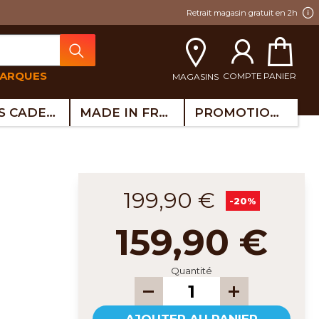
Retrait magasin gratuit en 2h
MARQUES
COMPTE
PANIER
MAGASINS
IDÉES CADEAUX
MADE IN FRANCE
PROMOTIONS
199,90 €
-20%
159,90 €
Quantité