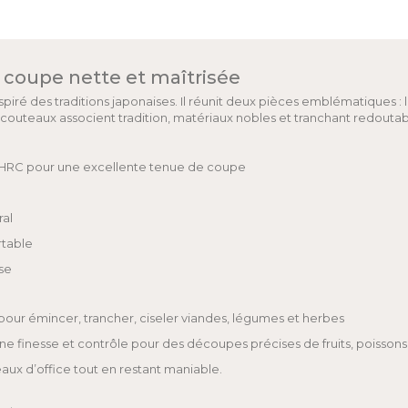
e coupe nette et maîtrisée
 inspiré des traditions japonaises. Il réunit deux pièces emblématique
s couteaux associent tradition, matériaux nobles et tranchant redouta
° HRC pour une excellente tenue de coupe
ral
rtable
ise
our émincer, trancher, ciseler viandes, légumes et herbes
e finesse et contrôle pour des découpes précises de fruits, poissons
ux d’office tout en restant maniable.