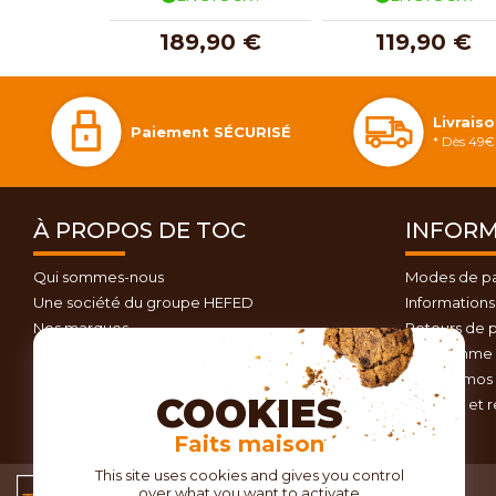
189,90 €
119,90 €
Livrais
Paiement SÉCURISÉ
* Dès 49€ 
À PROPOS DE TOC
INFORM
Qui sommes-nous
Modes de p
Une société du groupe HEFED
Informations 
Nos marques
Retours de p
Contactez-nous
Programme d
Plan du site
Nos promos 
COOKIES
Conseils et 
Faits maison
This site uses cookies and gives you control
over what you want to activate
Conditions générales