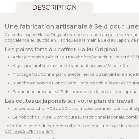
DESCRIPTION
Une fabrication artisanale à Seki pour un
Ce coffret signé Haiku Original est une invitation au geste précis,
polyvalence au quotidien. Fabriqués à la main à Seki au Japon, ce
Les points forts du coffret Haiku Original
Acier japonais supérieur au molybdène/vanadium : dureté 58
Aiguisage ambidextre en V, tranchant précis à 15° par côté
Montage traditionnel par clavette, hérité du savoir-faire ancest
Manche en bois de Honoki verni, imputrescible, léger et confo
Fabrication artisanale à Seki, berceau de la coutellerie japona
Les couteaux japonais sur votre plan de travail
Le couteau chef H06 de 20 cm s’impose comme l’outil central p
Le Yobocho H14 de 15 cm, couteau traditionnel japonais, combin
La forme élancée du Yobocho offre plus d'amplitude que les coutea
CONSEILS D'ENTRETIEN :