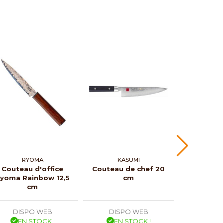
RYOMA
KASUMI
RY
Couteau d'office
Couteau de chef 20
Couteau 
yoma Rainbow 12,5
cm
Ryoma K
cm
DISPO WEB
DISPO WEB
DISP
EN STOCK !
EN STOCK !
EN 