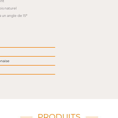
ent
is naturel
à un angle de 15°
onaise
PRODUITS