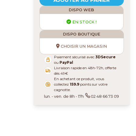
AJOUTER AU PANIER
DISPO WEB
EN STOCK !
DISPO BOUTIQUE
CHOISIR UN MAGASIN
Paiement sécurisé avec
3DSecure
ou
PayPal
Livraison rapide en 48h-72h, offerte
dès 49€
En achetant ce produit, vous
collectez
159.9
points sur votre
cagnotte.
lun. - ven. de 8h - 17h
02 48 66 73 09