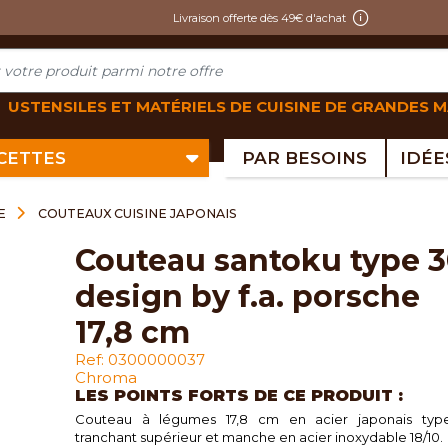
Livraison offerte dès 49€ d'achat
USTENSILES ET MATÉRIELS DE CUISINE DE GRANDES 
ECETTES
PAR BESOINS
E
COUTEAUX CUISINE JAPONAIS
couteau santoku type 301
design by f.a. porsche
17,8 cm
Ref: 0300000037
Chroma
LES POINTS FORTS DE CE PRODUIT :
Couteau à légumes 17,8 cm en acier japonais typ
tranchant supérieur et manche en acier inoxydable 18/10.