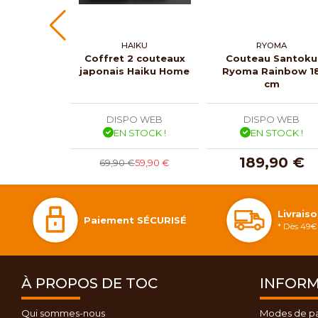
HAIKU
RYOMA
Coffret 2 couteaux
Couteau Santoku
japonais Haiku Home
Ryoma Rainbow 1
cm
DISPO WEB
DISPO WEB
EN STOCK !
EN STOCK !
189,90 €
69,90 €
59,90 €
Livrais
Paiement SÉCURISÉ
* Dès 49€ 
À PROPOS DE TOC
INFORM
Qui sommes-nous
Modes de p