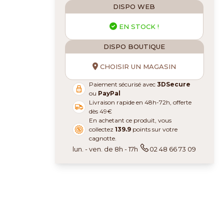
DISPO WEB
EN STOCK !
DISPO BOUTIQUE
CHOISIR UN MAGASIN
Paiement sécurisé avec
3DSecure
ou
PayPal
Livraison rapide en 48h-72h, offerte
dès 49€
En achetant ce produit, vous
collectez
139.9
points sur votre
cagnotte.
lun. - ven. de 8h - 17h
02 48 66 73 09