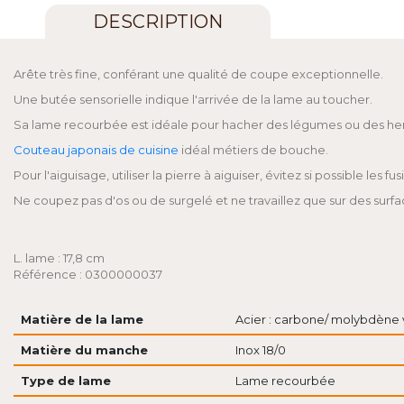
DESCRIPTION
Arête très fine, conférant une qualité de coupe exceptionnelle.
Une butée sensorielle indique l'arrivée de la lame au toucher.
Sa lame recourbée est idéale pour hacher des légumes ou des he
Couteau japonais de cuisine
idéal métiers de bouche.
Pour l'aiguisage, utiliser la pierre à aiguiser, évitez si possible les fus
Ne coupez pas d'os ou de surgelé et ne travaillez que sur des surf
L. lame : 17,8 cm
Référence : 0300000037
Matière de la lame
Acier : carbone/ molybdène
Matière du manche
Inox 18/0
Type de lame
Lame recourbée