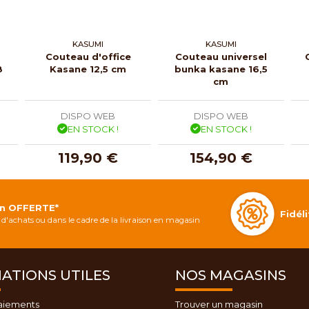
KASUMI
KASUMI
Couteau d'office
Couteau universel
8
Kasane 12,5 cm
bunka kasane 16,5
cm
DISPO WEB
DISPO WEB
EN STOCK !
EN STOCK !
119,90 €
154,90 €
on OFFERTE*
Fidé
d'achats ou dans le cadre de la livraison en magasin
ATIONS UTILES
NOS MAGASINS
aiements
Trouver un magasin