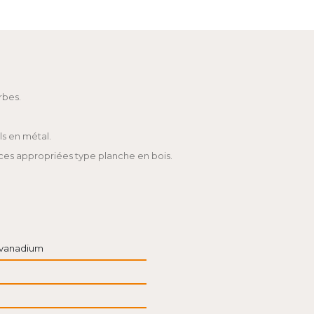
rbes.
ils en métal.
aces appropriées type planche en bois.
 vanadium