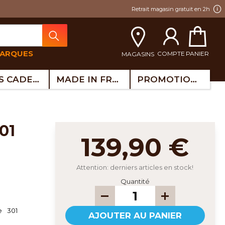
Retrait magasin gratuit en 2h
MARQUES
COMPTE
PANIER
MAGASINS
IDÉES CADEAUX
MADE IN FRANCE
PROMOTIONS
139,90 €
Attention: derniers articles en stock!
Quantité
e 301
AJOUTER AU PANIER