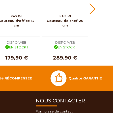
KASUMI
KASUMI
RY
Couteau d'office 12
Couteau de chef 20
Couteau
cm
cm
Ryoma Ra
DISPO WEB
DISPO WEB
DISP
EN STOCK !
EN STOCK !
EN 
179,90 €
289,90 €
119
Qualité GARANTIE
lité RÉCOMPENSÉE
NOUS CONTACTER
Formulaire de contact