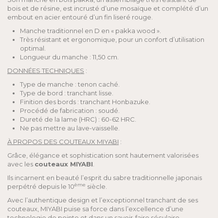
bois et de résine, est incrusté d’une mosaïque et complété d’un
embout en acier entouré d’un fin liseré rouge.
Manche traditionnel en D en « pakka wood ».
Très résistant et ergonomique, pour un confort d’utilisation
optimal.
Longueur du manche : 11,50 cm.
DONNÉES TECHNIQUES
:
Type de manche : tenon caché.
Type de bord : tranchant lisse.
Finition des bords : tranchant Honbazuke.
Procédé de fabrication : soudé.
Dureté de la lame (HRC) : 60-62 HRC.
Ne pas mettre au lave-vaisselle.
À PROPOS DES COUTEAUX MIYABI
:
Grâce, élégance et sophistication sont hautement valorisées
avec les
couteaux MIYABI
.
Ils incarnent en beauté l’esprit du sabre traditionnelle japonais
ème
perpétré depuis le 10
siècle.
Avec l’authentique design et l’exceptionnel tranchant de ses
couteaux, MIYABI puise sa force dans l’excellence d’une
technologie de pointe et dans un savoir-faire séculaire.