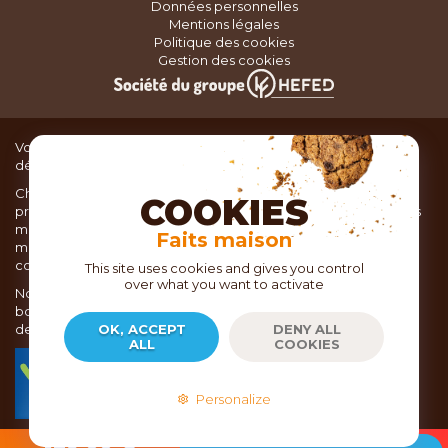
Données personnelles
Mentions légales
Politique des cookies
Gestion des cookies
Vous recherchez du matériel de cuisine pour concocter de
délicieux plats ou des pâtisseries dignes d’un grand chef ?
Chez TOC, boutique d’ustensiles de cuisine, nous vous
COOKIES
proposons une large sélection de produits issus des meilleures
marques de matériel de cuisine: Ustensiles de pâtisserie,
Faits maison
matériel de cuisson, service de table, ustensiles de cuisine,
coutellerie, set picnic.
This site uses cookies and gives you control
over what you want to activate
Nous vous réservons un accueil chaleureux au sein de nos 21
boutiques, mais vous trouverez également tout votre matériel
de cuisine en ligne sur notre site internet toc.fr
OK, ACCEPT
DENY ALL
ALL
COOKIES
TOC.fr est membre de la FEVAD Fédération du e-
commerce et de la vente à distance depuis 2018.
Personalize
2026
- Copyright EPICURIA - TOC.FR