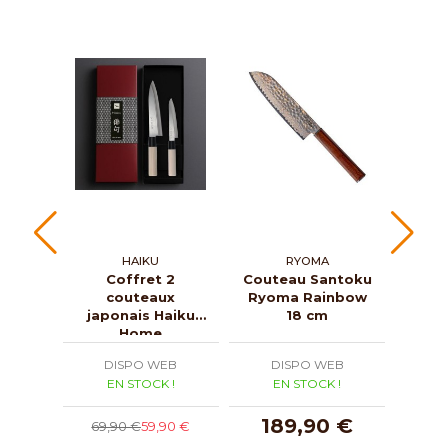
HAIKU
RYOMA
Coffret 2
Couteau Santoku
Cout
couteaux
Ryoma Rainbow
Kas
japonais Haiku
18 cm
Home
DISPO WEB
DISPO WEB
D
EN STOCK !
EN STOCK !
E
189,90 €
1
69,90 €
59,90 €