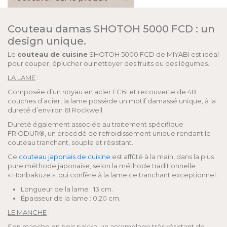
Couteau damas SHOTOH 5000 FCD : un
design unique.
Le
couteau de cuisine
SHOTOH 5000 FCD de MIYABI est idéal
pour couper, éplucher ou nettoyer des fruits ou des légumes.
LA LAME
:
Composée d’un noyau en acier FC61 et recouverte de 48
couches d’acier, la lame possède un motif damassé unique, à la
dureté d’environ 61 Rockwell.
Dureté également associée au traitement spécifique
FRIODUR®, un procédé de refroidissement unique rendant le
couteau tranchant, souple et résistant.
Ce
couteau japonais de cuisine
est affûté à la main, dans la plus
pure méthode japonaise, selon la méthode traditionnelle
« Honbakuze », qui confère à la lame ce tranchant exceptionnel.
Longueur de la lame : 13 cm.
Épaisseur de la lame : 0,20 cm.
LE MANCHE
:
Son manche en bois pakka, un assemblage très résistant de