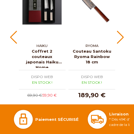
HAIKU
RYOMA
Coffret 2
Couteau Santoku
Cout
couteaux
Ryoma Rainbow
Kas
japonais Haiku
18 cm
Home
DISPO WEB
DISPO WEB
D
EN STOCK !
EN STOCK !
E
189,90 €
1
69,90 €
59,90 €
Livraison 
Paiement SÉCURISÉ
* Dès 49€ d'ac
cadre de la li