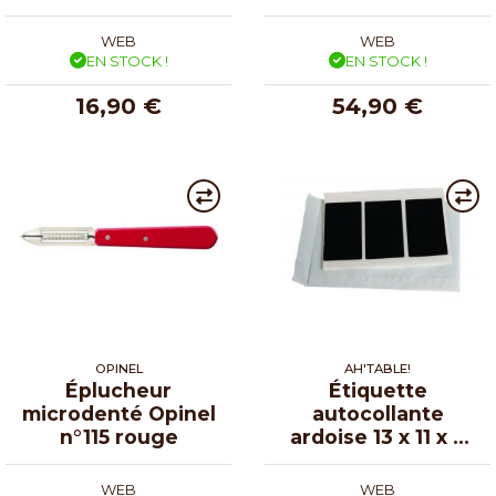
WEB
WEB
EN STOCK !
EN STOCK !
16,90 €
54,90 €
OPINEL
AH'TABLE!
Éplucheur
Étiquette
microdenté Opinel
autocollante
n°115 rouge
ardoise 13 x 11 x 2
cm - boite de 10
WEB
WEB