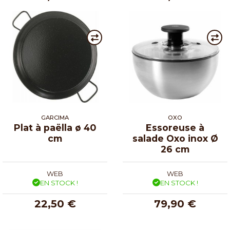
GARCIMA
OXO
Plat à paëlla ø 40
Essoreuse à
cm
salade Oxo inox Ø
26 cm
WEB
WEB
EN STOCK !
EN STOCK !
22,50 €
79,90 €