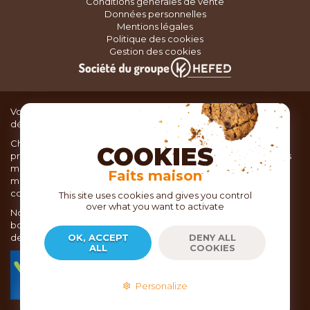
Conditions générales de vente
Données personnelles
Mentions légales
Politique des cookies
Gestion des cookies
Vous recherchez du matériel de cuisine pour concocter de
délicieux plats ou des pâtisseries dignes d’un grand chef ?
Chez TOC, boutique d’ustensiles de cuisine, nous vous
COOKIES
proposons une large sélection de produits issus des meilleures
marques de matériel de cuisine: Ustensiles de pâtisserie,
Faits maison
matériel de cuisson, service de table, ustensiles de cuisine,
coutellerie, set picnic.
This site uses cookies and gives you control
over what you want to activate
Nous vous réservons un accueil chaleureux au sein de nos 21
boutiques, mais vous trouverez également tout votre matériel
de cuisine en ligne sur notre site internet toc.fr
OK, ACCEPT
DENY ALL
ALL
COOKIES
TOC.fr est membre de la FEVAD Fédération du e-
commerce et de la vente à distance depuis 2018.
Personalize