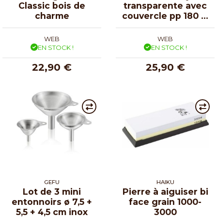
Classic bois de
transparente avec
charme
couvercle pp 180 cl
- par 25
WEB
WEB
EN STOCK !
EN STOCK !
22,90 €
25,90 €
GEFU
HAIKU
Lot de 3 mini
Pierre à aiguiser bi
entonnoirs ø 7,5 +
face grain 1000-
5,5 + 4,5 cm inox
3000