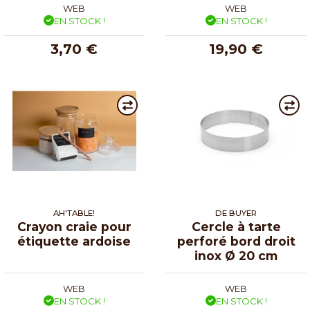
WEB
WEB
EN STOCK !
EN STOCK !
3,70 €
19,90 €
AH'TABLE!
DE BUYER
Crayon craie pour
Cercle à tarte
étiquette ardoise
perforé bord droit
inox Ø 20 cm
WEB
WEB
EN STOCK !
EN STOCK !