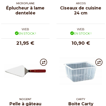
MICROPLANE
ARCOS
Éplucheur à lame
Ciseaux de cuisine
dentelée
24 cm
WEB
WEB
EN STOCK !
EN STOCK !
21,95 €
10,90 €
NOGENT
CARTY
Pelle à gâteau
Boite Carty