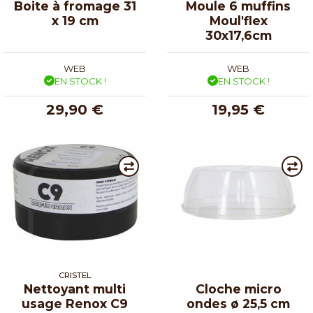
Boite à fromage 31
Moule 6 muffins
x 19 cm
Moul'flex
30x17,6cm
WEB
WEB
EN STOCK !
EN STOCK !
29,90 €
19,95 €
CRISTEL
Nettoyant multi
Cloche micro
usage Renox C9
ondes ø 25,5 cm