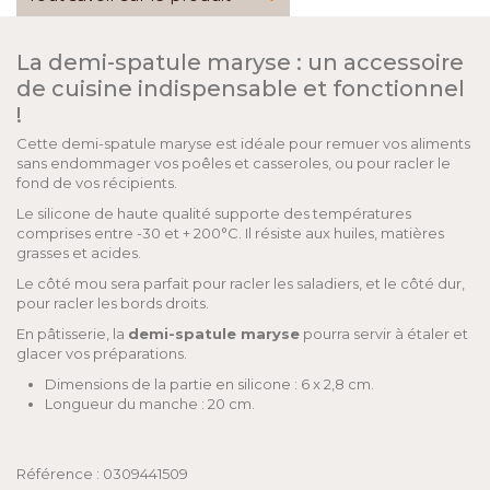
La demi-spatule maryse : un accessoire
de cuisine indispensable et fonctionnel
!
Cette demi-spatule maryse est idéale pour remuer vos aliments
sans endommager vos poêles et casseroles, ou pour racler le
fond de vos récipients.
Le silicone de haute qualité supporte des températures
comprises entre -30 et + 200°C. Il résiste aux huiles, matières
grasses et acides.
Le côté mou sera parfait pour racler les saladiers, et le côté dur,
pour racler les bords droits.
En pâtisserie, la
demi-spatule maryse
pourra servir à étaler et
glacer vos préparations.
Dimensions de la partie en silicone : 6 x 2,8 cm.
Longueur du manche : 20 cm.
Référence : 0309441509