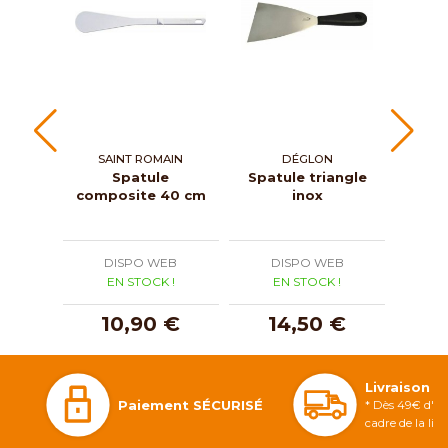
SAINT ROMAIN
DÉGLON
ROG
Spatule
Spatule triangle
Pelle
composite 40 cm
inox
pol
DISPO WEB
DISPO WEB
D
EN STOCK !
EN STOCK !
E
10,90 €
14,50 €
Livraison 
Paiement SÉCURISÉ
* Dès 49€ d'ac
cadre de la li