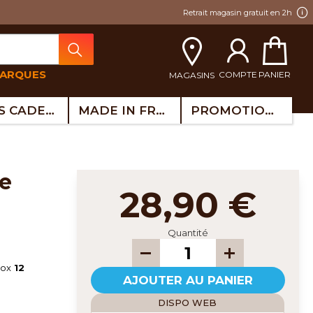
Retrait magasin gratuit en 2h
MARQUES
COMPTE
PANIER
MAGASINS
IDÉES CADEAUX
MADE IN FRANCE
PROMOTIONS
28,90 €
Quantité
nox
12
AJOUTER AU PANIER
DISPO WEB