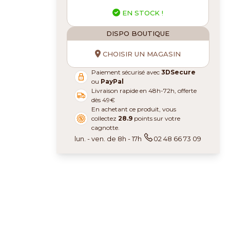
EN STOCK !
DISPO BOUTIQUE
CHOISIR UN MAGASIN
Paiement sécurisé avec
3DSecure
ou
PayPal
Livraison rapide en 48h-72h, offerte
dès 49€
En achetant ce produit, vous
collectez
28.9
points sur votre
cagnotte.
lun. - ven. de 8h - 17h
02 48 66 73 09