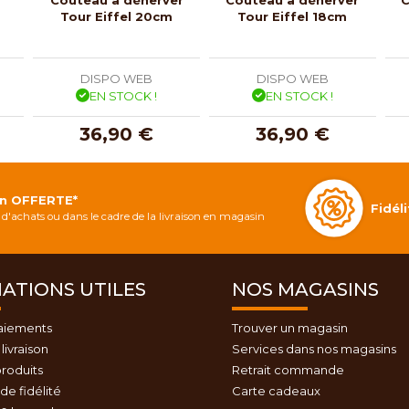
Tour Eiffel 20cm
Tour Eiffel 18cm
DISPO WEB
DISPO WEB
EN STOCK !
EN STOCK !
36,90 €
36,90 €
on OFFERTE*
Fidé
d'achats ou dans le cadre de la livraison en magasin
ATIONS UTILES
NOS MAGASINS
aiements
Trouver un magasin
livraison
Services dans nos magasins
roduits
Retrait commande
e fidélité
Carte cadeaux