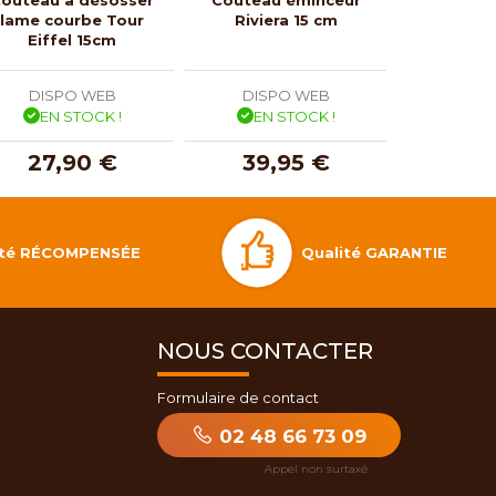
lame courbe Tour
Riviera 15 cm
Victorino
Eiffel 15cm
DISPO WEB
DISPO WEB
DISP
EN STOCK !
EN STOCK !
EN 
27,90 €
39,95 €
26,
Qualité GARANTIE
lité RÉCOMPENSÉE
NOUS CONTACTER
Formulaire de contact
02 48 66 73 09