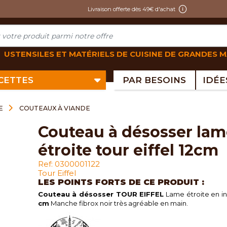
Livraison offerte dès 49€ d'achat
USTENSILES ET MATÉRIELS DE CUISINE DE GRANDES 
ECETTES
PAR BESOINS
E
COUTEAUX À VIANDE
couteau à désosser lame
étroite tour eiffel 12cm
Ref: 0300001122
Tour Eiffel
LES POINTS FORTS DE CE PRODUIT :
Couteau à désosser TOUR EIFFEL
Lame étroite en i
cm
Manche fibrox noir très agréable en main.