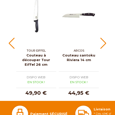
TOUR EIFFEL
ARCOS
T
Couteau à
Couteau santoku
C
découper Tour
Riviera 14 cm
dén
Eiffel 26 cm
Ei
DISPO WEB
DISPO WEB
D
EN STOCK !
EN STOCK !
E
49,90 €
44,95 €
3
Livraison 
Paiement SÉCURISÉ
* Dès 49€ d'ac