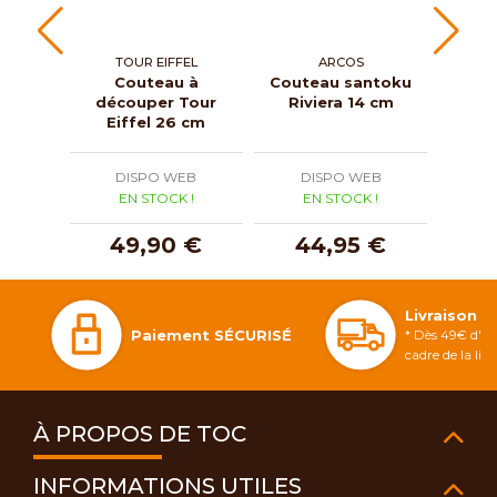
TOUR EIFFEL
ARCOS
T
Couteau à
Couteau santoku
C
découper Tour
Riviera 14 cm
dén
Eiffel 26 cm
Ei
DISPO WEB
DISPO WEB
D
EN STOCK !
EN STOCK !
E
49,90 €
44,95 €
3
Livraison 
Paiement SÉCURISÉ
* Dès 49€ d'ac
cadre de la li
À PROPOS DE TOC
INFORMATIONS UTILES