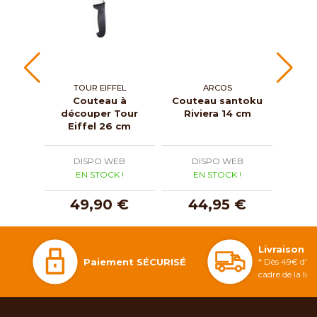
TOUR EIFFEL
ARCOS
T
Couteau à
Couteau santoku
C
découper Tour
Riviera 14 cm
dén
Eiffel 26 cm
Ei
DISPO WEB
DISPO WEB
D
EN STOCK !
EN STOCK !
E
49,90 €
44,95 €
3
Livraison 
Paiement SÉCURISÉ
* Dès 49€ d'ac
cadre de la li