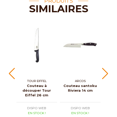
PRODUITS
SIMILAIRES
TOUR EIFFEL
ARCOS
T
Couteau à
Couteau santoku
C
découper Tour
Riviera 14 cm
dén
Eiffel 26 cm
Ei
DISPO WEB
DISPO WEB
D
EN STOCK !
EN STOCK !
E