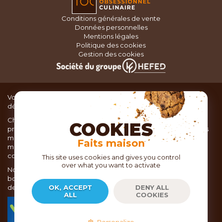
Conditions générales de vente
Données personnelles
Mentions légales
Politique des cookies
Gestion des cookies
Vous recherchez du matériel de cuisine pour concocter de
délicieux plats ou des pâtisseries dignes d’un grand chef ?
Chez TOC, boutique d’ustensiles de cuisine, nous vous
COOKIES
proposons une large sélection de produits issus des meilleures
marques de matériel de cuisine: Ustensiles de pâtisserie,
Faits maison
matériel de cuisson, service de table, ustensiles de cuisine,
coutellerie, set picnic.
This site uses cookies and gives you control
over what you want to activate
Nous vous réservons un accueil chaleureux au sein de nos 21
boutiques, mais vous trouverez également tout votre matériel
de cuisine en ligne sur notre site internet toc.fr
OK, ACCEPT
DENY ALL
ALL
COOKIES
TOC.fr est membre de la FEVAD Fédération du e-
commerce et de la vente à distance depuis 2018.