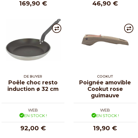
169,90 €
46,90 €
DE BUYER
COOKUT
Poêle choc resto
Poignée amovible
induction ø 32 cm
Cookut rose
guimauve
WEB
WEB
EN STOCK !
EN STOCK !
92,00 €
19,90 €