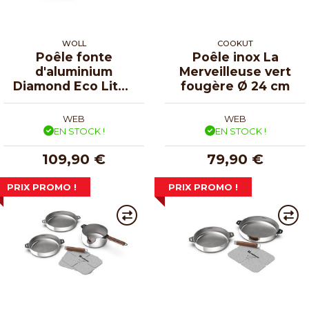
WOLL
COOKUT
Poêle fonte
Poêle inox La
d'aluminium
Merveilleuse vert
Diamond Eco Lite -
fougère Ø 24 cm
Ø 28 cm
WEB
WEB
EN STOCK !
EN STOCK !
109,90 €
79,90 €
PRIX PROMO !
PRIX PROMO !