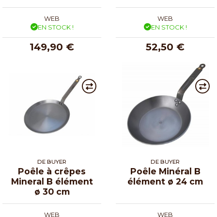
WEB
WEB
EN STOCK !
EN STOCK !
149,90 €
52,50 €
DE BUYER
DE BUYER
Poêle à crêpes
Poêle Minéral B
Mineral B élément
élément ø 24 cm
ø 30 cm
WEB
WEB