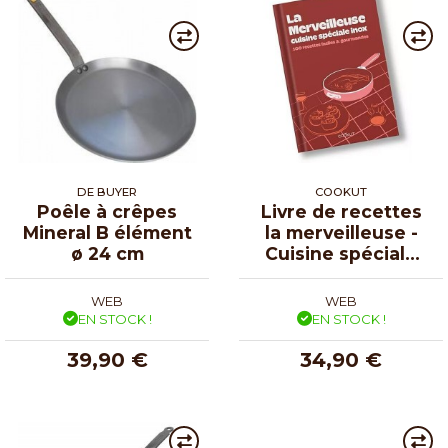
DE BUYER
COOKUT
Poêle à crêpes
Livre de recettes
Mineral B élément
la merveilleuse -
ø 24 cm
Cuisine spéciale
inox
WEB
WEB
EN STOCK !
EN STOCK !
39,90 €
34,90 €