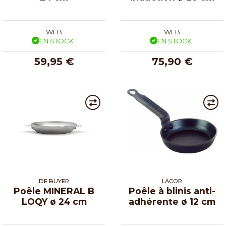
WEB
WEB
EN STOCK !
EN STOCK !
59,95 €
75,90 €
DE BUYER
LACOR
Poêle MINERAL B
Poêle à blinis anti-
LOQY ø 24 cm
adhérente ø 12 cm