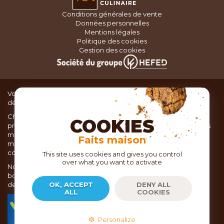
Conditions générales de vente
Données personnelles
Mentions légales
Politique des cookies
Gestion des cookies
Vous recherchez du matériel de cuisine pour concocter de
délicieux plats ou des pâtisseries dignes d’un grand chef ?
Chez TOC, boutique d’ustensiles de cuisine, nous vous
COOKIES
proposons une large sélection de produits issus des meilleures
marques de matériel de cuisine: Ustensiles de pâtisserie,
Faits maison
matériel de cuisson, service de table, ustensiles de cuisine,
coutellerie, set picnic.
This site uses cookies and gives you control
over what you want to activate
Nous vous réservons un accueil chaleureux au sein de nos 21
boutiques, mais vous trouverez également tout votre matériel
de cuisine en ligne sur notre site internet toc.fr
OK, ACCEPT
DENY ALL
ALL
COOKIES
TOC.fr est membre de la FEVAD Fédération du e-
commerce et de la vente à distance depuis 2018.
Personalize