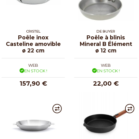
CRISTEL
DE BUYER
Poêle inox
Poêle à blinis
Casteline amovible
Mineral B Élément
ø 22 cm
ø 12 cm
WEB
WEB
EN STOCK !
EN STOCK !
157,90 €
22,00 €