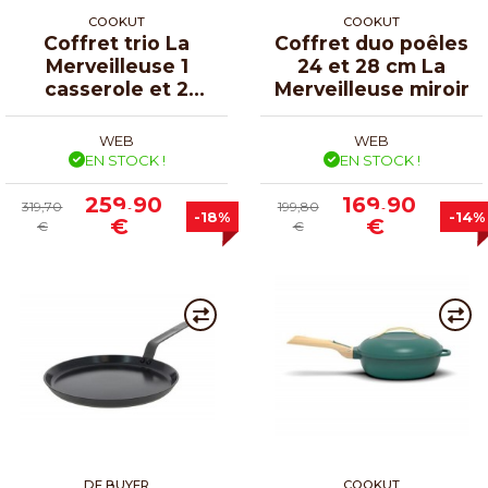
COOKUT
COOKUT
Coffret trio La
Coffret duo poêles
Merveilleuse 1
24 et 28 cm La
casserole et 2
Merveilleuse miroir
poêles ø 20, 24 et
28 cm
WEB
WEB
EN STOCK !
EN STOCK !
259,90
169,90
319,70
199,80
-18%
-14%
€
€
€
€
DE BUYER
COOKUT