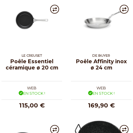
LE CREUSET
DE BUYER
Poêle Essentiel
Poêle Affinity inox
céramique ø 20 cm
ø 24 cm
WEB
WEB
EN STOCK !
EN STOCK !
115,00 €
169,90 €