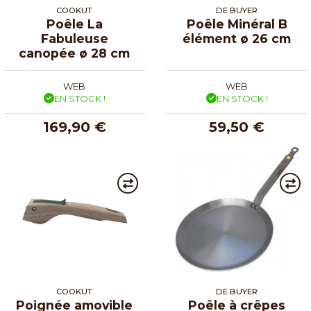
COOKUT
DE BUYER
Poêle La
Poêle Minéral B
Fabuleuse
élément ø 26 cm
canopée ø 28 cm
WEB
WEB
EN STOCK !
EN STOCK !
169,90 €
59,50 €
COOKUT
DE BUYER
Poignée amovible
Poêle à crêpes