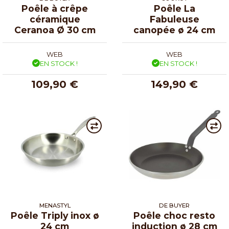
Poêle à crêpe
Poêle La
céramique
Fabuleuse
Ceranoa Ø 30 cm
canopée ø 24 cm
WEB
WEB
EN STOCK !
EN STOCK !
109,90 €
149,90 €
MENASTYL
DE BUYER
Poêle Triply inox ø
Poêle choc resto
24 cm
induction ø 28 cm