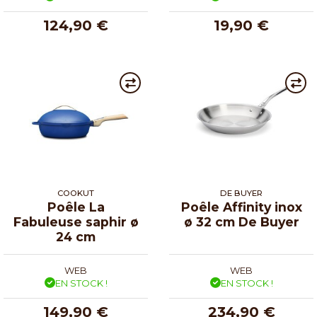
124,90 €
19,90 €
COOKUT
DE BUYER
Poêle La
Poêle Affinity inox
Fabuleuse saphir ø
ø 32 cm De Buyer
24 cm
WEB
WEB
EN STOCK !
EN STOCK !
149,90 €
234,90 €