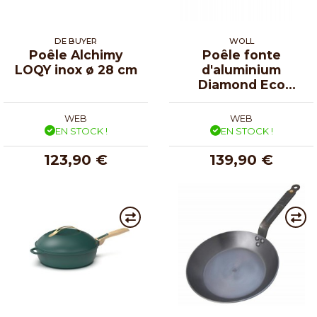
DE BUYER
WOLL
Poêle Alchimy
Poêle fonte
LOQY inox ø 28 cm
d'aluminium
Diamond Eco
Logic - Ø 24 cm
WEB
WEB
EN STOCK !
EN STOCK !
123,90 €
139,90 €