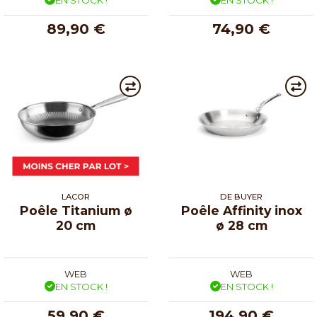
89,90 €
74,90 €
LACOR
DE BUYER
Poêle Titanium ø
Poêle Affinity inox
20 cm
ø 28 cm
WEB
WEB
EN STOCK !
EN STOCK !
59,90 €
194,90 €