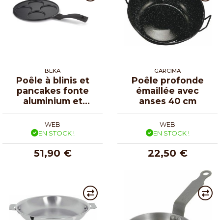
BEKA
GARCIMA
Poêle à blinis et
Poêle profonde
pancakes fonte
émaillée avec
aluminium et
anses 40 cm
céramique 4
empreintes Ø 26
WEB
WEB
cm
EN STOCK !
EN STOCK !
51,90 €
22,50 €