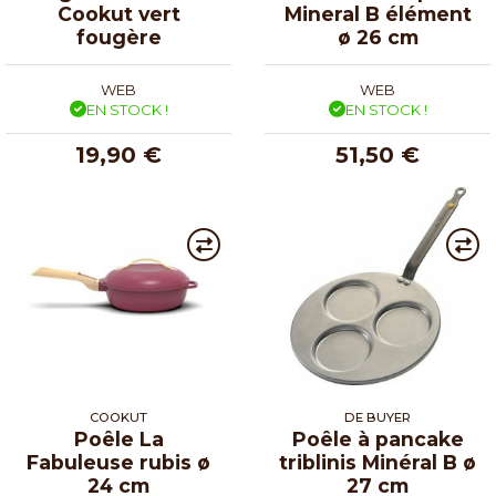
Cookut vert
Mineral B élément
fougère
ø 26 cm
WEB
WEB
EN STOCK !
EN STOCK !
19,90 €
51,50 €
COOKUT
DE BUYER
Poêle La
Poêle à pancake
Fabuleuse rubis ø
triblinis Minéral B ø
24 cm
27 cm