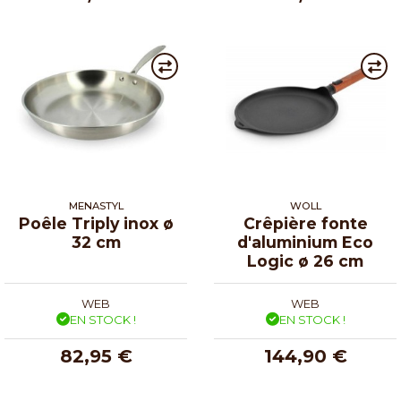
MENASTYL
WOLL
Poêle Triply inox ø
Crêpière fonte
32 cm
d'aluminium Eco
Logic ø 26 cm
WEB
WEB
EN STOCK !
EN STOCK !
82,95 €
144,90 €