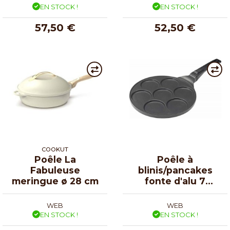
EN STOCK !
EN STOCK !
57,50 €
52,50 €
COOKUT
Poêle La
Poêle à
Fabuleuse
blinis/pancakes
meringue ø 28 cm
fonte d'alu 7
empreintes
WEB
WEB
EN STOCK !
EN STOCK !