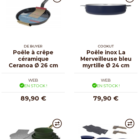
DE BUYER
COOKUT
Poêle à crêpe
Poêle inox La
céramique
Merveilleuse bleu
Ceranoa Ø 26 cm
myrtille Ø 24 cm
WEB
WEB
EN STOCK !
EN STOCK !
89,90 €
79,90 €