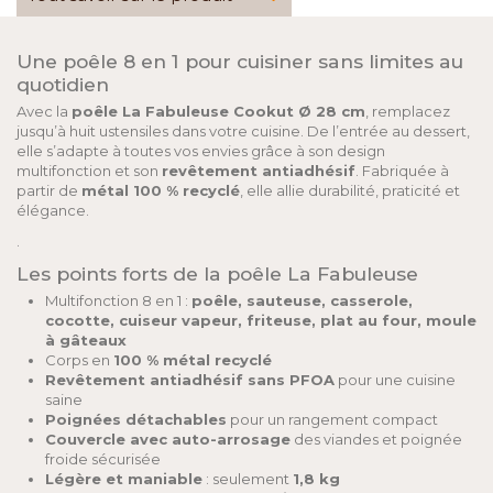
Une poêle 8 en 1 pour cuisiner sans limites au
quotidien
Avec la
poêle La Fabuleuse Cookut Ø 28 cm
, remplacez
jusqu’à huit ustensiles dans votre cuisine. De l’entrée au dessert,
elle s’adapte à toutes vos envies grâce à son design
multifonction et son
revêtement antiadhésif
. Fabriquée à
partir de
métal 100 % recyclé
, elle allie durabilité, praticité et
élégance.
.
Les points forts de la poêle La Fabuleuse
Multifonction 8 en 1 :
poêle, sauteuse, casserole,
cocotte, cuiseur vapeur, friteuse, plat au four, moule
à gâteaux
Corps en
100 % métal recyclé
Revêtement antiadhésif sans PFOA
pour une cuisine
saine
Poignées détachables
pour un rangement compact
Couvercle avec auto-arrosage
des viandes et poignée
froide sécurisée
Légère et maniable
: seulement
1,8 kg