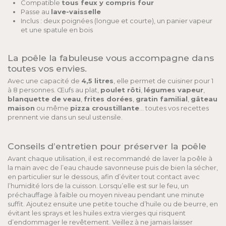
Compatible
tous feux y compris four
Passe au
lave-vaisselle
Inclus : deux poignées (longue et courte), un panier vapeur
et une spatule en bois
La poêle la fabuleuse vous accompagne dans
toutes vos envies.
Avec une capacité de
4,5 litres
, elle permet de cuisiner pour 1
à 8 personnes. Œufs au plat,
poulet rôti
,
légumes vapeur
,
blanquette de veau
,
frites dorées
,
gratin familial
,
gâteau
maison
ou même
pizza croustillante
… toutes vos recettes
prennent vie dans un seul ustensile.
Conseils d’entretien pour préserver la poêle
Avant chaque utilisation, il est recommandé de laver la poêle à
la main avec de l’eau chaude savonneuse puis de bien la sécher,
en particulier sur le dessous, afin d’éviter tout contact avec
l’humidité lors de la cuisson. Lorsqu’elle est sur le feu, un
préchauffage à faible ou moyen niveau pendant une minute
suffit. Ajoutez ensuite une petite touche d’huile ou de beurre, en
évitant les sprays et les huiles extra vierges qui risquent
d’endommager le revêtement. Veillez à ne jamais laisser