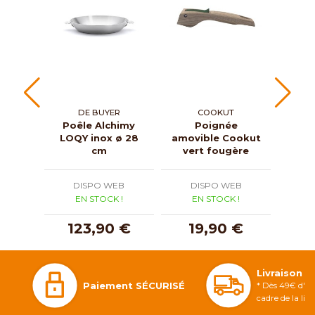
DE BUYER
COOKUT
Poêle Alchimy
Poignée
Poê
LOQY inox ø 28
amovible Cookut
Miner
cm
vert fougère
DISPO WEB
DISPO WEB
D
EN STOCK !
EN STOCK !
E
123,90 €
19,90 €
5
Livraison 
Paiement SÉCURISÉ
* Dès 49€ d'ac
cadre de la li