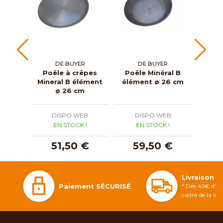
DE BUYER
DE BUYER
Poêle à crêpes
Poêle Minéral B
Mineral B élément
élément ø 26 cm
amov
ø 26 cm
ve
DISPO WEB
DISPO WEB
D
EN STOCK !
EN STOCK !
E
51,50 €
59,50 €
1
Livraison 
Paiement SÉCURISÉ
* Dès 49€ d'ac
cadre de la li