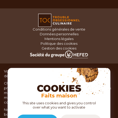
Conditions générales de vente
Données personnelles
Mentions légales
Politique des cookies
Gestion des cookies
Vous recherchez du matériel de cuisine pour concocter de
délicieux plats ou des pâtisseries dignes d’un grand chef ?
Chez TOC, boutique d’ustensiles de cuisine, nous vous
COOKIES
proposons une large sélection de produits issus des meilleures
marques de matériel de cuisine: Ustensiles de pâtisserie,
Faits maison
matériel de cuisson, service de table, ustensiles de cuisine,
coutellerie, set picnic.
This site uses cookies and gives you control
over what you want to activate
Nous vous réservons un accueil chaleureux au sein de nos 21
boutiques, mais vous trouverez également tout votre matériel