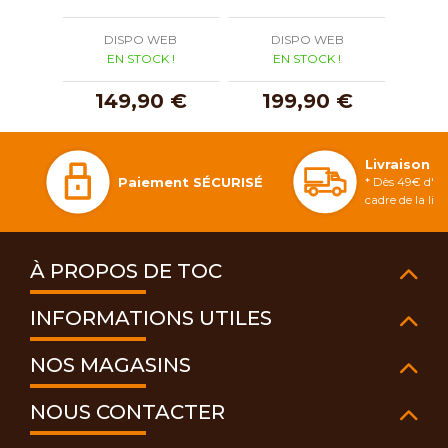
DISPO WEB
DISPO WEB
D
EN STOCK !
EN STOCK !
E
149,90 €
199,90 €
1
Livraison 
Paiement SÉCURISÉ
* Dès 49€ d'ac
cadre de la li
À PROPOS DE TOC
INFORMATIONS UTILES
NOS MAGASINS
NOUS CONTACTER