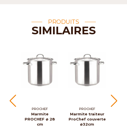
PRODUITS
SIMILAIRES
PROCHEF
PROCHEF
Marmite
Marmite traiteur
Bra
PROCHEF ø 28
ProChef couverte
cou
cm
ø32cm