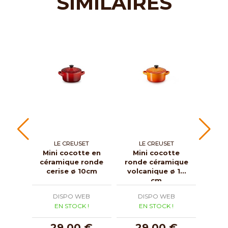
SIMILAIRES
LE CREUSET
LE CREUSET
Mini cocotte en
Mini cocotte
Coco
céramique ronde
ronde céramique
ron
cerise ø 10cm
volcanique ø 10
cm
DISPO WEB
DISPO WEB
D
EN STOCK !
EN STOCK !
E
29,00 €
29,00 €
3