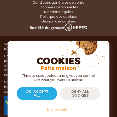
Conditions générales de vente
Données personnelles
Mentions légales
Politique des cookies
Gestion des cookies
Vous recherchez du matériel de cuisine pour concocter de
délicieux plats ou des pâtisseries dignes d’un grand chef ?
Chez TOC, boutique d’ustensiles de cuisine, nous vous
COOKIES
proposons une large sélection de produits issus des meilleures
marques de matériel de cuisine: Ustensiles de pâtisserie,
Faits maison
matériel de cuisson, service de table, ustensiles de cuisine,
coutellerie, set picnic.
This site uses cookies and gives you control
over what you want to activate
Nous vous réservons un accueil chaleureux au sein de nos 21
boutiques, mais vous trouverez également tout votre matériel
de cuisine en ligne sur notre site internet toc.fr
OK, ACCEPT
DENY ALL
ALL
COOKIES
TOC.fr est membre de la FEVAD Fédération du e-
commerce et de la vente à distance depuis 2018.
Personalize