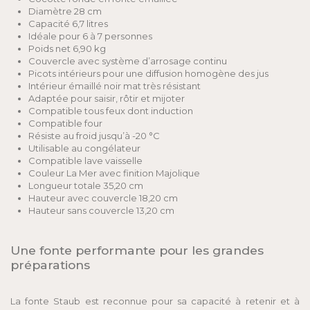
Diamètre 28 cm
Capacité 6,7 litres
Idéale pour 6 à 7 personnes
Poids net 6,90 kg
Couvercle avec système d’arrosage continu
Picots intérieurs pour une diffusion homogène des jus
Intérieur émaillé noir mat très résistant
Adaptée pour saisir, rôtir et mijoter
Compatible tous feux dont induction
Compatible four
Résiste au froid jusqu’à -20 °C
Utilisable au congélateur
Compatible lave vaisselle
Couleur La Mer avec finition Majolique
Longueur totale 35,20 cm
Hauteur avec couvercle 18,20 cm
Hauteur sans couvercle 13,20 cm
Une fonte performante pour les grandes
préparations
La fonte Staub est reconnue pour sa capacité à retenir et à