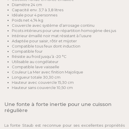
Diamètre 24 cm
Capacité env. 3,7 à 3,8 litres
Idéale pour 4 personnes
Poids net 4,74 kg
Couvercle avec système d’arrosage continu
Picots intérieurs pour une répartition homogène des jus
Intérieur émaillé noir mat résistant à l’usure
Adaptée pour saisir, rôtir et mijoter
Compatible tous feux dont induction
Compatible four
Résiste au froid jusqu’à -20 °C
Utilisable au congélateur
Compatible lave vaisselle
Couleur La Mer avec finition Majolique
Longueur totale 30,30 cm
Hauteur avec couvercle 15,30 cm
Hauteur sans couvercle 10,50 cm
Une fonte à forte inertie pour une cuisson
régulière
La fonte Staub est reconnue pour ses excellentes propriétés