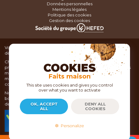
Données personnelles
Mentions légales
Politique des cookies
Gestion des cookies
Vous recherchez du matériel de cuisine pour concocter de
délicieux plats ou des pâtisseries dignes d’un grand chef ?
Chez TOC, boutique d’ustensiles de cuisine, nous vous
COOKIES
proposons une large sélection de produits issus des meilleures
marques de matériel de cuisine: Ustensiles de pâtisserie,
Faits maison
matériel de cuisson, service de table, ustensiles de cuisine,
coutellerie, set picnic.
This site uses cookies and gives you control
over what you want to activate
Nous vous réservons un accueil chaleureux au sein de nos 21
boutiques, mais vous trouverez également tout votre matériel
de cuisine en ligne sur notre site internet toc.fr
OK, ACCEPT
DENY ALL
ALL
COOKIES
TOC.fr est membre de la FEVAD Fédération du e-
commerce et de la vente à distance depuis 2018.
Personalize