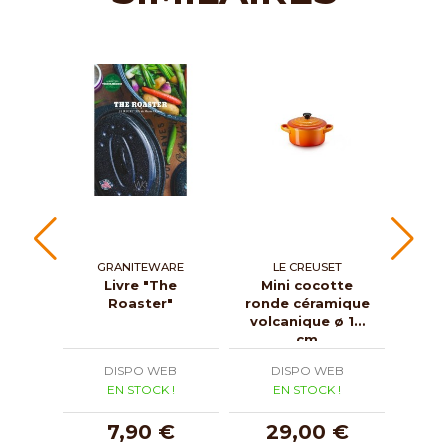
GRANITEWARE
LE CREUSET
GR
Livre "The
Mini cocotte
Roa
Roaster"
ronde céramique
cou
volcanique ø 10
cm
DISPO WEB
DISPO WEB
D
EN STOCK !
EN STOCK !
E
7,90 €
29,00 €
3