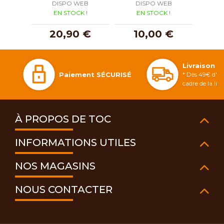
DISPO WEB
DISPO WEB
D
EN STOCK !
EN STOCK !
E
20,90 €
10,00 €
1
Livraison 
Paiement SÉCURISÉ
* Dès 49€ d'ac
cadre de la li
À PROPOS DE TOC
INFORMATIONS UTILES
NOS MAGASINS
NOUS CONTACTER