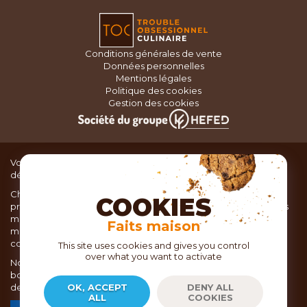
Conditions générales de vente
Données personnelles
Mentions légales
Politique des cookies
Gestion des cookies
Vous recherchez du matériel de cuisine pour concocter de
délicieux plats ou des pâtisseries dignes d’un grand chef ?
Chez TOC, boutique d’ustensiles de cuisine, nous vous
COOKIES
proposons une large sélection de produits issus des meilleures
marques de matériel de cuisine: Ustensiles de pâtisserie,
Faits maison
matériel de cuisson, service de table, ustensiles de cuisine,
coutellerie, set picnic.
This site uses cookies and gives you control
over what you want to activate
Nous vous réservons un accueil chaleureux au sein de nos 21
boutiques, mais vous trouverez également tout votre matériel
de cuisine en ligne sur notre site internet toc.fr
OK, ACCEPT
DENY ALL
ALL
COOKIES