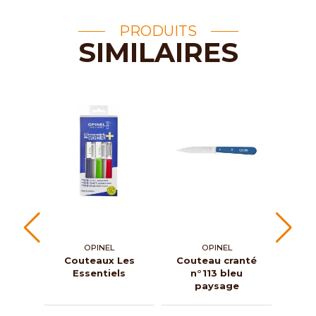
PRODUITS
SIMILAIRES
OPINEL
OPINEL
Couteaux Les
Couteau cranté
C
Essentiels
n°113 bleu
d'of
paysage
n°
b