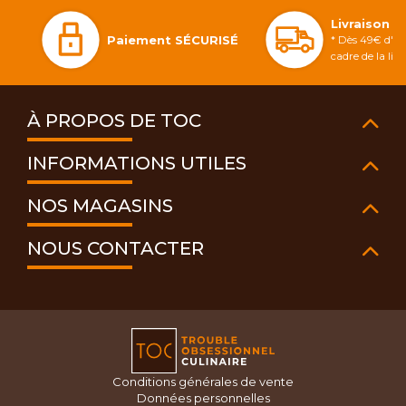
Livraison 
Paiement SÉCURISÉ
* Dès 49€ d'ac
cadre de la li
À PROPOS DE TOC
INFORMATIONS UTILES
NOS MAGASINS
NOUS CONTACTER
Conditions générales de vente
Données personnelles