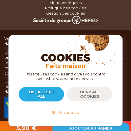
Mentions légales
Politique des cookies
Gestion des cookies
Vous recherchez du matériel de cuisine pour concocter de
délicieux plats ou des pâtisseries dignes d’un grand chef ?
Chez TOC, boutique d’ustensiles de cuisine, nous vous
COOKIES
proposons une large sélection de produits issus des meilleures
marques de matériel de cuisine: Ustensiles de pâtisserie,
Faits maison
matériel de cuisson, service de table, ustensiles de cuisine,
coutellerie, set picnic.
This site uses cookies and gives you control
over what you want to activate
Nous vous réservons un accueil chaleureux au sein de nos 21
boutiques, mais vous trouverez également tout votre matériel
de cuisine en ligne sur notre site internet toc.fr
OK, ACCEPT
DENY ALL
ALL
COOKIES
TOC.fr est membre de la FEVAD Fédération du e-
commerce et de la vente à distance depuis 2018.
Personalize
2026
- Copyright EPICURIA - TOC.FR
5,90 €
AJOUTER AU PANIER