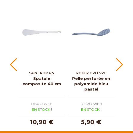
SAINT ROMAIN
ROGER ORFÈVRE
Spatule
Pelle perforée en
Spat
composite 40 cm
polyamide bleu
wo
pastel
DISPO WEB
DISPO WEB
D
EN STOCK !
EN STOCK !
E
10,90 €
5,90 €
1